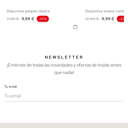
Deportiva polipiel clásica
Deportiva loneta combi
39
40
41
42
43
44
45
39
40
41
42
Precio base
Precio
Precio base
Precio
11,99 €
9,99 €
12,99 €
9,99 €
-17%
-23%
NEWSLETTER
¡Entérate de todas las novedades y ofertas de Inside antes
que nadie!
Tu email
Mujer
Hombre