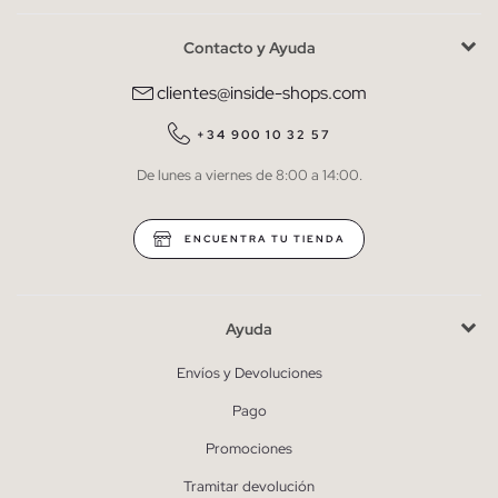
Contacto y Ayuda
He leído y entiendo la
política de privacidad
y acepto recibir
comunicaciones comerciales personalizadas de Inside.
clientes@inside-shops.com
QUIERO SUSCRIBIRME
+34 900 10 32 57
De lunes a viernes de 8:00 a 14:00.
* Puedes cancelar la suscripción en cualquier momento.
ENCUENTRA TU TIENDA
Ayuda
Envíos y Devoluciones
Pago
Promociones
Tramitar devolución