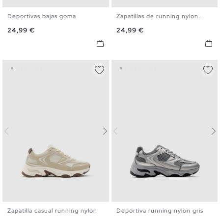
Deportivas bajas goma
Zapatillas de running nylon...
39
40
41
42
43
44
40
41
42
43
44
45
Precio
Precio
24,99 €
24,99 €
45
Zapatilla casual running nylon
Deportiva running nylon gris
40
41
42
43
44
45
40
41
42
43
44
45