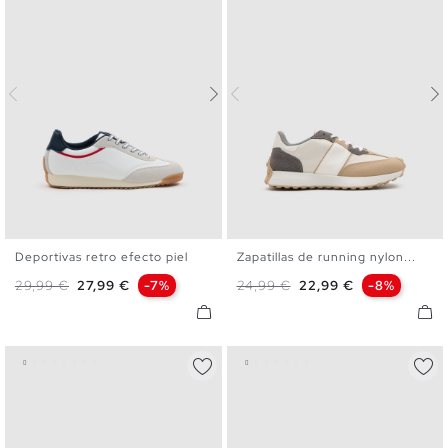
Deportivas retro efecto piel
Zapatillas de running nylon...
40
41
42
43
44
45
40
41
42
43
44
45
Precio base
Precio
Precio base
Precio
29,99 €
27,99 €
-7%
24,99 €
22,99 €
-8%