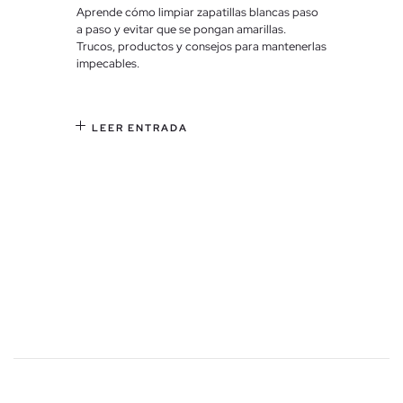
Es un hecho que las zapatillas han calado más en la moda
Aprende cómo limpiar zapatillas blancas paso
a paso y evitar que se pongan amarillas.
masculina. Actualmente las puedes encontrar en niños y
Trucos, productos y consejos para mantenerlas
adolescentes, hasta en los adultos más maduros gracias a su
impecables.
versatilidad de estilos y diseños, capaces de adaptarse a todas
las etapas de la vida.
Desde el nacimiento y popularización de este calzado no ha
LEER ENTRADA
dejado de sorprendernos temporada tras temporada. Han
estado a la cabeza de muchas de las tendencias desde los años
90, cuando salieron de las pistas deportivas para estar
presentes en el vestuario habitual de muchos.
Así,
se han convertido en una pieza clave de muchos en
nuestro día a día
. Ya sea para uno de esos días de no parar
como para vestir, las zapatillas han dejado de verse como un
complemento excesivamente informal para articularse como el
elemento que no puede faltar en nuestros looks.
Ventajas de comprar zapatillas para hombre en INSIDE
online