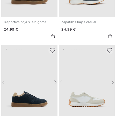
Deportiva baja suela goma
Zapatillas bajas casual...
39
40
41
42
43
44
40
41
42
43
44
45
Precio
Precio
24,99 €
24,99 €
45