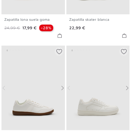
Zapatilla lona suela goma
Zapatilla skater blanca
40
41
42
43
44
45
40
41
42
43
44
45
Precio base
Precio
Precio
24,99 €
17,99 €
-28%
22,99 €