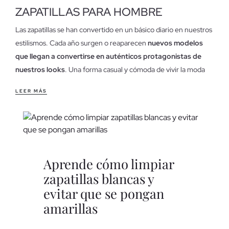
ZAPATILLAS PARA HOMBRE
Las zapatillas se han convertido en un básico diario en nuestros
estilismos. Cada año surgen o reaparecen
nuevos modelos
que llegan a convertirse en auténticos protagonistas de
nuestros looks
. Una forma casual y cómoda de vivir la moda
para todas las edades y estilos.
LEER MÁS
Características de nuestras zapatillas de hombre
Dentro de nuestra
gran variedad de zapatillas
encontrarás
los modelos y materiales que más encajan con tus gustos y
personalidad.
Lona, nylon o polipiel son algunos de los materiales de los que
Aprende cómo limpiar
están hechas nuestras zapatillas, de alta calidad y resistencia
zapatillas blancas y
para garantizar la comodidad y la ergonomía de nuestras
evitar que se pongan
pisadas.
amarillas
Modelos de zapatillas que puedes encontrar en INSIDE