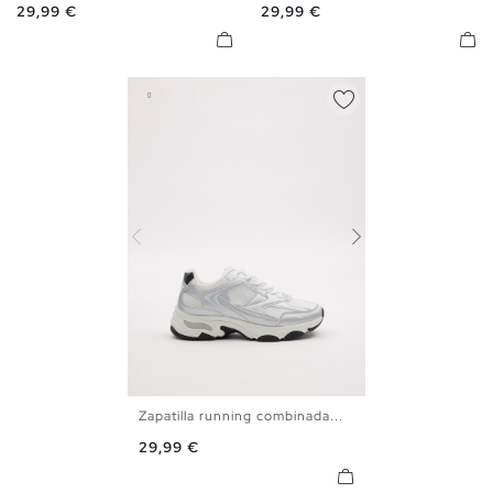
Precio
Precio
29,99 €
29,99 €
Zapatilla running combinada...
40
41
42
43
44
45
Precio
29,99 €