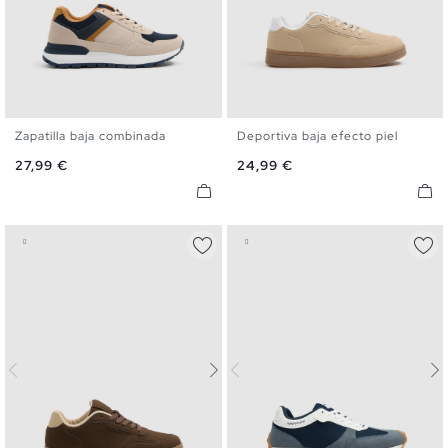
Zapatilla baja combinada
Deportiva baja efecto piel
40
41
42
43
44
45
40
41
42
43
44
45
Precio
Precio
27,99 €
24,99 €