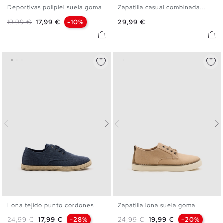
Deportivas polipiel suela goma
Zapatilla casual combinada...
39
40
41
42
43
44
40
41
42
43
44
45
Precio base
Precio
Precio
19,99 €
17,99 €
-10%
29,99 €
45
Lona tejido punto cordones
Zapatilla lona suela goma
40
41
42
43
44
45
40
41
42
43
44
45
Precio base
Precio
Precio base
Precio
24,99 €
17,99 €
-28%
24,99 €
19,99 €
-20%