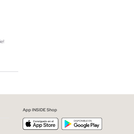
TA
AÑADIR A MI CESTA
44
45
40
41
42
43
44
45
e!
merciales
App INSIDE Shop