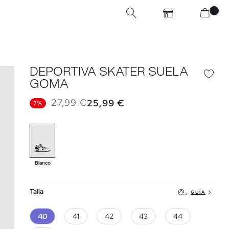
DEPORTIVA SKATER SUELA
GOMA
27,99 €
25,99 €
7%
Blanco
Talla
GUÍA
40
41
42
43
44