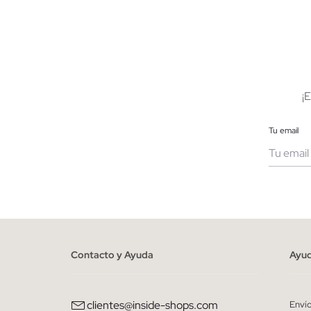
AÑADIR A MI CESTA
40
41
42
43
44
45
40
4
¡
Tu email
Muje
He le
person
Contacto y Ayuda
Ayu
clientes@inside-shops.com
Enví