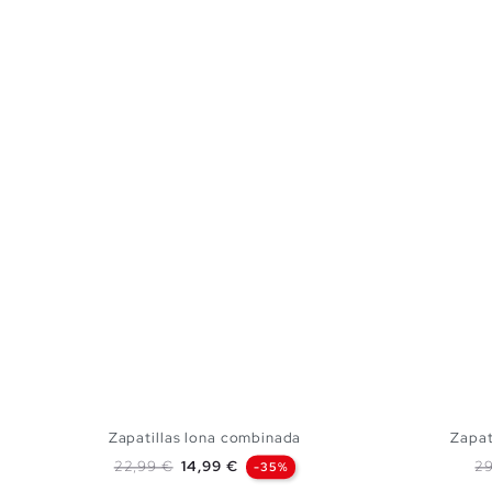
Zapatillas lona combinada
Zapat
Precio base
Precio
Pr
22,99 €
14,99 €
29
-35%