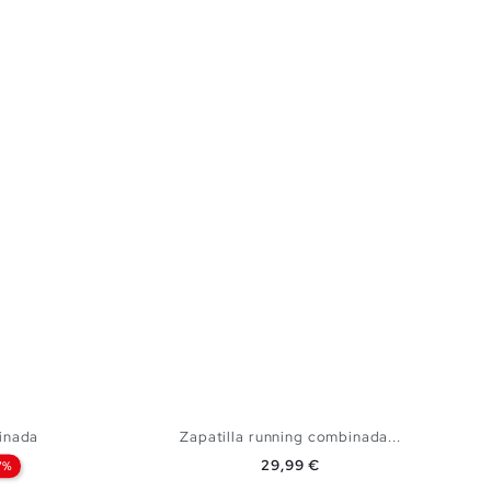
inada
Zapatilla running combinada...
Precio
29,99 €
7%