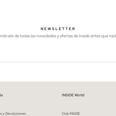
AÑADIR A MI CESTA
AÑADIR A MI CES
1
42
43
44
45
40
41
42
43
NEWSLETTER
Entérate de todas las novedades y ofertas de Inside antes que nadi
r
Hombre
ído y entiendo la
política de privacidad
y acepto recibir comunicaciones co
alizadas de Inside.
da
INSIDE World
QUIERO SUSCRIBIRME
os y Devoluciones
Club INSIDE
* Puedes cancelar la suscripción en cualquier momento.