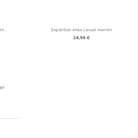
n...
Zapatillas altas casual marrón
Precio
24,99 €
TA
AÑADIR A MI CESTA
44
45
40
41
42
43
44
45
e!