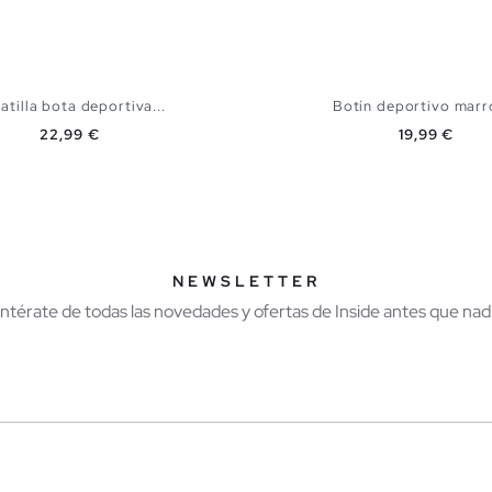
atilla bota deportiva...
Botín deportivo marró
Precio
Precio
22,99 €
19,99 €
AÑADIR A MI CESTA
AÑADIR A MI CES
41
42
43
44
45
39
40
41
42
43
NEWSLETTER
Entérate de todas las novedades y ofertas de Inside antes que nadi
r
Hombre