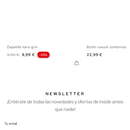
Zapatilla lona gris
Botín casual combinado
39
40
41
42
43
44
45
39
40
41
42
Precio base
Precio
Precio
9,99 €
8,99 €
22,99 €
-10%
NEWSLETTER
¡Entérate de todas las novedades y ofertas de Inside antes
que nadie!
Tu email