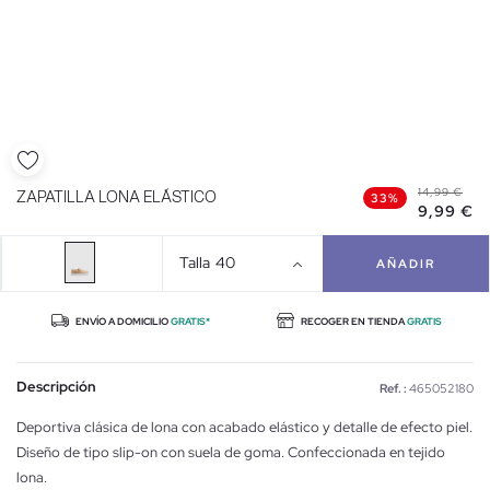
14,99 €
ZAPATILLA LONA ELÁSTICO
33%
9,99 €
Talla
40
AÑADIR
ENVÍO A DOMICILIO
GRATIS*
RECOGER EN TIENDA
GRATIS
Descripción
Ref. :
465052180
Deportiva clásica de lona con acabado elástico y detalle de efecto piel.
Diseño de tipo slip-on con suela de goma. Confeccionada en tejido
lona.