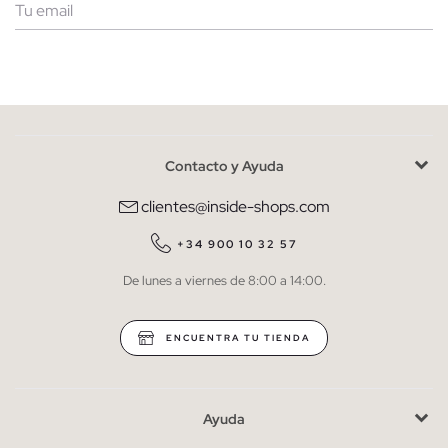
Mujer
Hombre
Contacto y Ayuda
He leído y entiendo la
política de privacidad
y acepto recibir
comunicaciones comerciales personalizadas de Inside.
clientes@inside-shops.com
QUIERO SUSCRIBIRME
+34 900 10 32 57
De lunes a viernes de 8:00 a 14:00.
* Puedes cancelar la suscripción en cualquier momento.
ENCUENTRA TU TIENDA
Ayuda