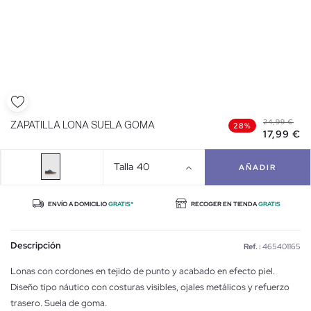
24,99 €
ZAPATILLA LONA SUELA GOMA
28%
17,99 €
Talla
40
AÑADIR
ENVÍO A DOMICILIO
GRATIS*
RECOGER EN TIENDA
GRATIS
Descripción
Ref. :
465401165
Lonas con cordones en tejido de punto y acabado en efecto piel.
Diseño tipo náutico con costuras visibles, ojales metálicos y refuerzo
trasero. Suela de goma.