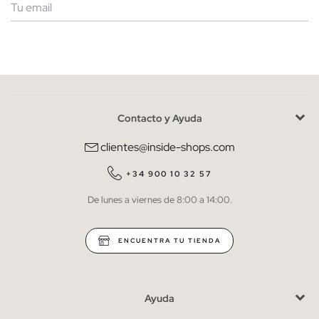
Mujer
Hombre
Contacto y Ayuda
He leído y entiendo la
política de privacidad
y acepto recibir
comunicaciones comerciales personalizadas de Inside.
clientes@inside-shops.com
QUIERO SUSCRIBIRME
+34 900 10 32 57
De lunes a viernes de 8:00 a 14:00.
* Puedes cancelar la suscripción en cualquier momento.
ENCUENTRA TU TIENDA
Ayuda