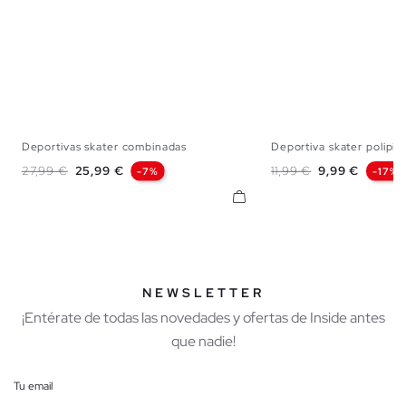
Deportivas skater combinadas
Deportiva skater polipiel
40
41
42
43
44
45
39
40
41
42
Precio base
Precio
Precio base
Precio
27,99 €
25,99 €
11,99 €
9,99 €
-7%
-17%
NEWSLETTER
¡Entérate de todas las novedades y ofertas de Inside antes
que nadie!
Tu email