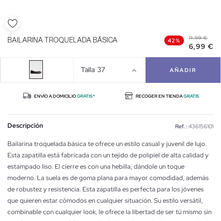
11,99 €
BAILARINA TROQUELADA BÁSICA
42%
6,99 €
Talla
37
AÑADIR
ENVÍO A DOMICILIO
GRATIS*
RECOGER EN TIENDA
GRATIS
Descripción
Ref. :
436156101
Bailarina troquelada básica te ofrece un estilo casual y juvenil de lujo.
Esta zapatilla está fabricada con un tejido de polipiel de alta calidad y
estampado liso. El cierre es con una hebilla, dándole un toque
moderno. La suela es de goma plana para mayor comodidad, además
de robustez y resistencia. Esta zapatilla es perfecta para los jóvenes
que quieren estar cómodos en cualquier situación. Su estilo versátil,
combinable con cualquier look, le ofrece la libertad de ser tú mismo sin