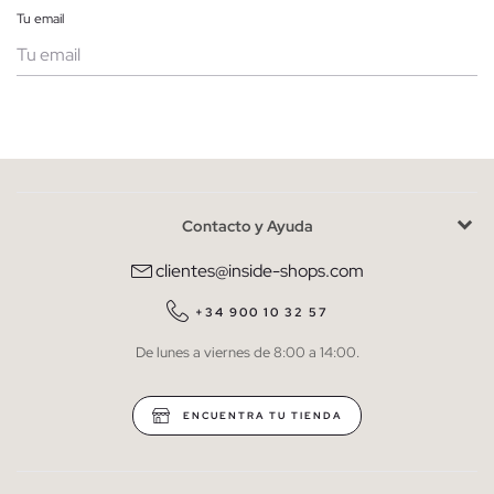
Tu email
Mujer
Hombre
Contacto y Ayuda
He leído y entiendo la
política de privacidad
y acepto recibir
comunicaciones comerciales personalizadas de Inside.
clientes@inside-shops.com
QUIERO SUSCRIBIRME
+34 900 10 32 57
De lunes a viernes de 8:00 a 14:00.
* Puedes cancelar la suscripción en cualquier momento.
ENCUENTRA TU TIENDA