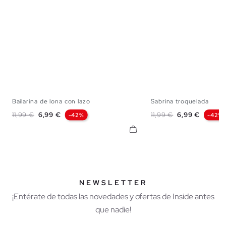
Bailarina de lona con lazo
Sabrina troquelada
35
36
37
38
39
40
41
36
37
38
Precio base
Precio
Precio base
Precio
11,99 €
6,99 €
11,99 €
6,99 €
-42%
-42%
NEWSLETTER
¡Entérate de todas las novedades y ofertas de Inside antes
que nadie!