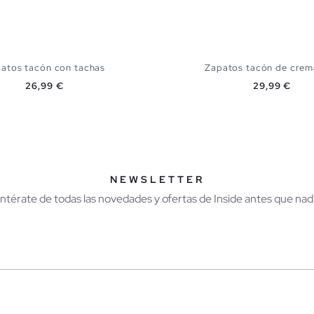
atos tacón con tachas
Zapatos tacón de crem
Precio
Precio
26,99 €
29,99 €
AÑADIR A MI CESTA
AÑADIR A MI CES
37
38
39
40
36
37
38
39
NEWSLETTER
Entérate de todas las novedades y ofertas de Inside antes que nadi
r
Hombre