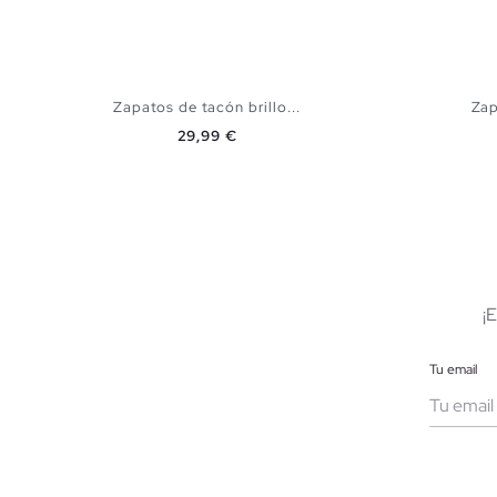
Zapatos de tacón brillo...
Zap
Precio
29,99 €
AÑADIR A MI CESTA
36
37
38
39
40
36
¡
Tu email
Muje