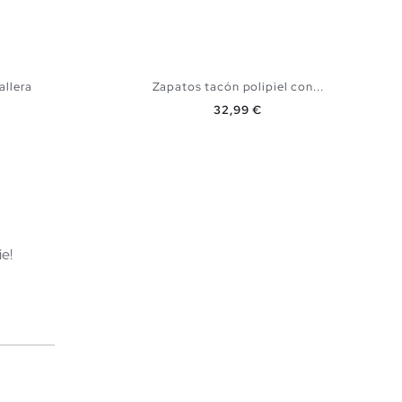
allera
Zapatos tacón polipiel con...
Precio
32,99 €
TA
AÑADIR A MI CESTA
40
41
36
37
38
39
40
e!