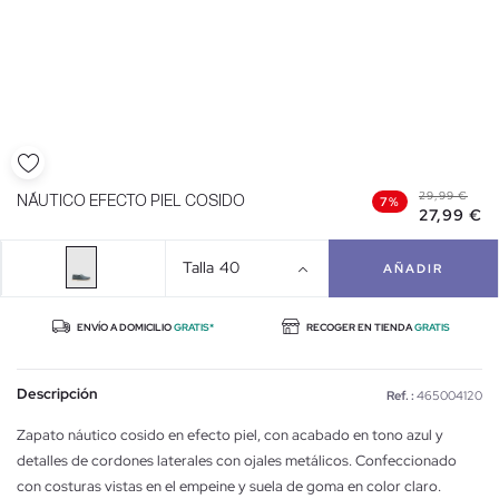
29,99 €
NÁUTICO EFECTO PIEL COSIDO
7%
27,99 €
Talla
40
AÑADIR
ENVÍO A DOMICILIO
GRATIS*
RECOGER EN TIENDA
GRATIS
Descripción
Ref. :
465004120
Zapato náutico cosido en efecto piel, con acabado en tono azul y
detalles de cordones laterales con ojales metálicos. Confeccionado
con costuras vistas en el empeine y suela de goma en color claro.