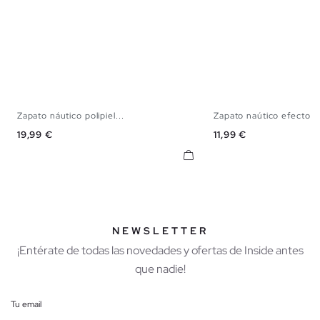
Zapato náutico polipiel...
Zapato naútico efecto pi
40
41
42
43
44
45
39
40
41
42
Precio
Precio
19,99 €
11,99 €
NEWSLETTER
¡Entérate de todas las novedades y ofertas de Inside antes
que nadie!
Tu email