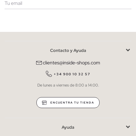
Mujer
Hombre
Contacto y Ayuda
He leído y entiendo la
política de privacidad
y acepto recibir
comunicaciones comerciales personalizadas de Inside.
clientes@inside-shops.com
QUIERO SUSCRIBIRME
+34 900 10 32 57
De lunes a viernes de 8:00 a 14:00.
* Puedes cancelar la suscripción en cualquier momento.
ENCUENTRA TU TIENDA
Ayuda