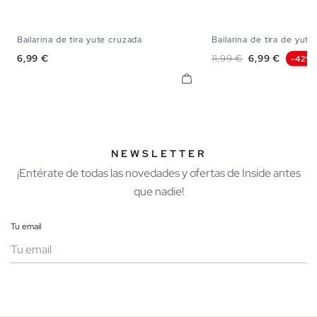
Bailarina de tira yute cruzada
Bailarina de tira de yute
35
36
37
38
39
40
41
35
36
37
38
Precio
Precio base
Precio
6,99 €
11,99 €
6,99 €
-42%
NEWSLETTER
¡Entérate de todas las novedades y ofertas de Inside antes
que nadie!
Tu email
Mujer
Hombre