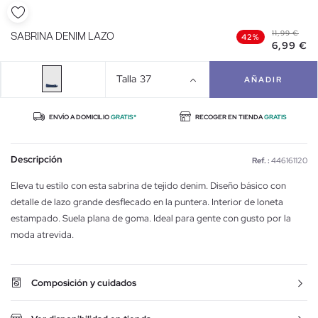
11,99 €
SABRINA DENIM LAZO
42%
6,99 €
Talla
37
AÑADIR
ENVÍO A DOMICILIO
GRATIS*
RECOGER EN TIENDA
GRATIS
Descripción
Ref. :
446161120
Eleva tu estilo con esta sabrina de tejido denim. Diseño básico con
detalle de lazo grande desflecado en la puntera. Interior de loneta
estampado. Suela plana de goma. Ideal para gente con gusto por la
moda atrevida.
Composición y cuidados