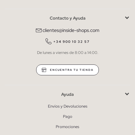
Contacto y Ayuda
He leído y entiendo la
política de privacidad
y acepto recibir
comunicaciones comerciales personalizadas de Inside.
clientes@inside-shops.com
QUIERO SUSCRIBIRME
+34 900 10 32 57
De lunes a viernes de 8:00 a 14:00.
* Puedes cancelar la suscripción en cualquier momento.
ENCUENTRA TU TIENDA
Ayuda
Envíos y Devoluciones
Pago
Promociones