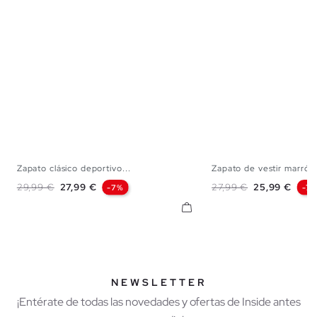
Zapato clásico deportivo...
Zapato de vestir marrón
40
41
42
43
44
45
40
41
42
43
Precio base
Precio
Precio base
Precio
29,99 €
27,99 €
27,99 €
25,99 €
-7%
-7
NEWSLETTER
¡Entérate de todas las novedades y ofertas de Inside antes