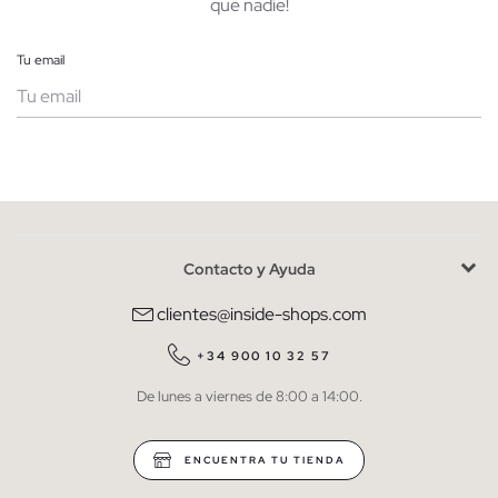
que nadie!
Tu email
Mujer
Hombre
Contacto y Ayuda
He leído y entiendo la
política de privacidad
y acepto recibir
comunicaciones comerciales personalizadas de Inside.
clientes@inside-shops.com
QUIERO SUSCRIBIRME
+34 900 10 32 57
De lunes a viernes de 8:00 a 14:00.
* Puedes cancelar la suscripción en cualquier momento.
ENCUENTRA TU TIENDA