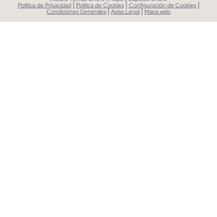
|
|
|
Política de Privacidad
Política de Cookies
Configuración de Cookies
|
|
Condiciones Generales
Aviso Legal
Mapa web