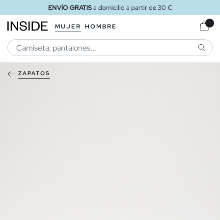
ENVÍO GRATIS
a domicilio a partir de 30 €
MUJER
HOMBRE
BUSCA
ZAPATOS