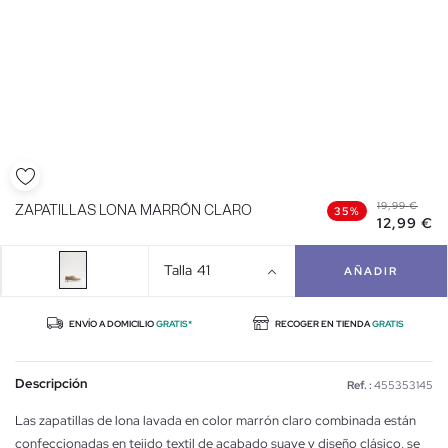
19,99 €
ZAPATILLAS LONA MARRÓN CLARO
35%
12,99 €
Talla
41
AÑADIR
ENVÍO A DOMICILIO
GRATIS*
RECOGER EN TIENDA
GRATIS
Descripción
Ref. :
455353145
Las zapatillas de lona lavada en color marrón claro combinada están
confeccionadas en tejido textil de acabado suave y diseño clásico, se