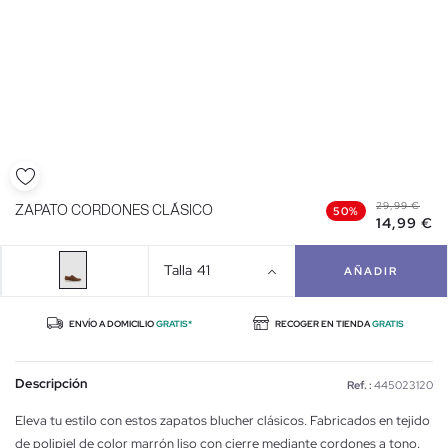
29,99 €
ZAPATO CORDONES CLÁSICO
50%
14,99 €
Talla
41
AÑADIR
ENVÍO A DOMICILIO
GRATIS*
RECOGER EN TIENDA
GRATIS
Descripción
Ref. :
445023120
Eleva tu estilo con estos zapatos blucher clásicos. Fabricados en tejido
de polipiel de color marrón liso con cierre mediante cordones a tono.