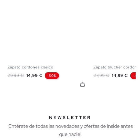
Zapato cordones clásico
Zapato blucher cordone
40
41
42
43
44
45
40
41
42
43
Precio base
Precio
Precio base
Precio
29,99 €
14,99 €
27,99 €
14,99 €
-50%
-46
NEWSLETTER
¡Entérate de todas las novedades y ofertas de Inside antes
que nadie!