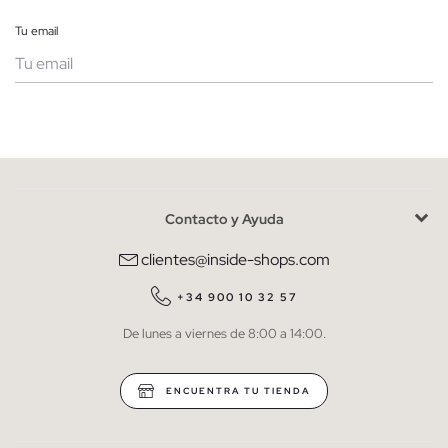
Tu email
Mujer
Hombre
Contacto y Ayuda
He leído y entiendo la
política de privacidad
y acepto recibir
comunicaciones comerciales personalizadas de Inside.
clientes@inside-shops.com
QUIERO SUSCRIBIRME
+34 900 10 32 57
De lunes a viernes de 8:00 a 14:00.
* Puedes cancelar la suscripción en cualquier momento.
ENCUENTRA TU TIENDA