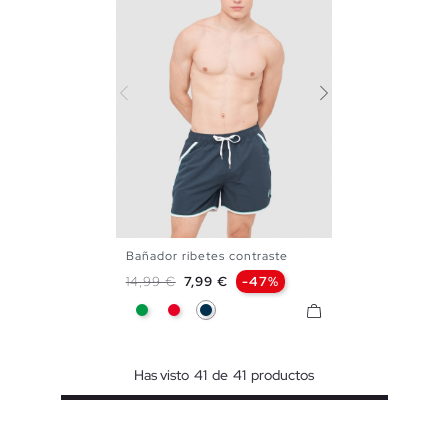
Bañador ribetes contraste
S
M
L
XL
XXL
Precio base
Precio
14,99 €
7,99 €
-47%
Verde
Rojo
Azul Marino
Has visto
41
de
41
productos