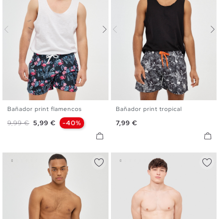
Bañador print flamencos
Bañador print tropical
S
M
L
XL
S
M
L
XL
XXL
Precio base
Precio
Precio
9,99 €
5,99 €
-40%
7,99 €