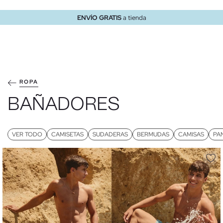
ENVÍO GRATIS
a tienda
ROPA
BAÑADORES
VER TODO
CAMISETAS
SUDADERAS
BERMUDAS
CAMISAS
PA