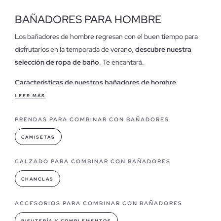
BAÑADORES PARA HOMBRE
Los bañadores de hombre regresan con el buen tiempo para
disfrutarlos en la temporada de verano,
descubre nuestra
selección de ropa de baño
. Te encantará.
Características de nuestros bañadores de hombre
Nuestros bañadores de hombre están diseñados pensando en
LEER MÁS
las tendencias actuales, con
estampados vanguardistas y
PRENDAS PARA COMBINAR CON BAÑADORES
colores vibrantes
se proclaman como los imprescindibles que
no podrás dejar escapar para disfrutar de la época estival junto
CAMISETAS
con tu
gorra
favorita y un buen par de
sandalias
.
En nuestra tienda online encontrarás los
modelos más
CALZADO PARA COMBINAR CON BAÑADORES
atrevidos, divertidos, clásicos o sencillos
que necesites
CHANCLAS
comprar, siempre hay un bañador perfecto para ti.
ACCESORIOS PARA COMBINAR CON BAÑADORES
Modelos de bañadores que puedes encontrar en INSIDE
Cada año la ropa de baño nos brinda la oportunidad de
poder
BISUTERÍA Y COMPLEMENTOS