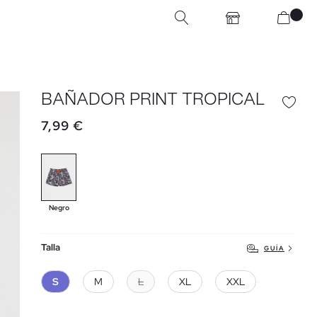
BAÑADOR PRINT TROPICAL
7,99 €
Negro
Talla
GUÍA
S
M
L
XL
XXL