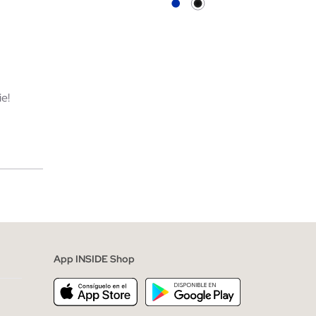
TA
AÑADIR A MI CESTA
XXL
S
M
L
XL
XXL
e!
merciales
App INSIDE Shop