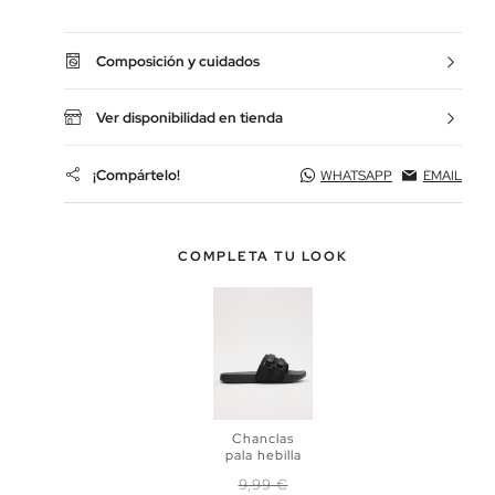
Composición y cuidados
Ver disponibilidad en tienda
¡Compártelo!
WHATSAPP
EMAIL
COMPLETA TU LOOK
Chanclas
pala hebilla
Precio base
Precio
9,99 €