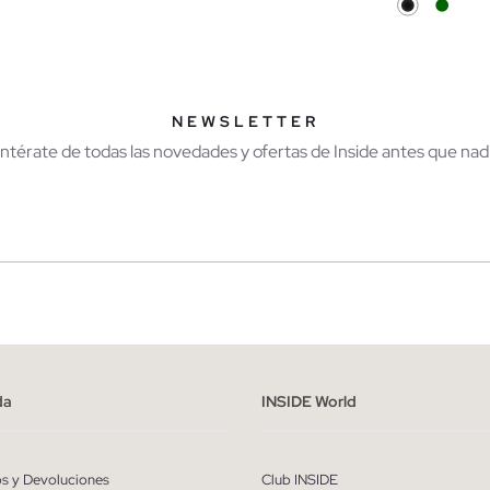
AÑADIR A MI CESTA
AÑADIR A MI CES
M
L
XL
XXL
S
M
L
XL
NEWSLETTER
Entérate de todas las novedades y ofertas de Inside antes que nadi
r
Hombre
ído y entiendo la
política de privacidad
y acepto recibir comunicaciones co
alizadas de Inside.
da
INSIDE World
QUIERO SUSCRIBIRME
os y Devoluciones
Club INSIDE
* Puedes cancelar la suscripción en cualquier momento.