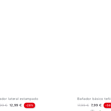
ador lateral estampado
Bañador básico teñ
ecio base
Precio
Precio base
Precio
,99 €
12,99 €
17,99 €
7,99 €
-28%
-5
Negro
Verde 