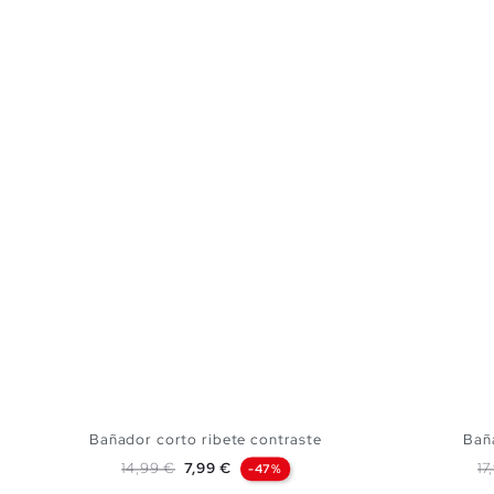
Bañador corto ribete contraste
Bañ
Precio base
Precio
Pr
14,99 €
7,99 €
17
-47%