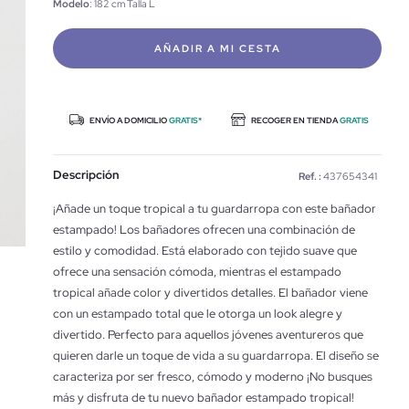
Modelo
: 182 cm Talla L
AÑADIR A MI CESTA
ENVÍO A DOMICILIO
GRATIS*
RECOGER EN TIENDA
GRATIS
Descripción
Ref. :
437654341
¡Añade un toque tropical a tu guardarropa con este bañador
estampado! Los bañadores ofrecen una combinación de
estilo y comodidad. Está elaborado con tejido suave que
ofrece una sensación cómoda, mientras el estampado
tropical añade color y divertidos detalles. El bañador viene
con un estampado total que le otorga un look alegre y
divertido. Perfecto para aquellos jóvenes aventureros que
quieren darle un toque de vida a su guardarropa. El diseño se
caracteriza por ser fresco, cómodo y moderno ¡No busques
más y disfruta de tu nuevo bañador estampado tropical!