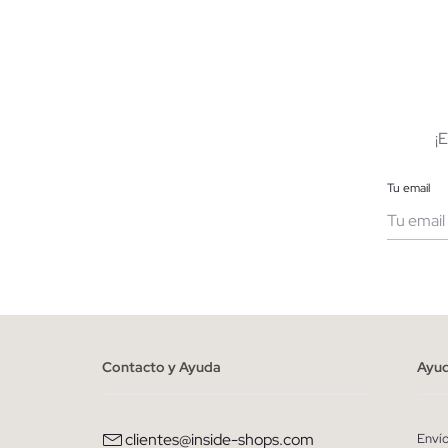
AÑADIR A MI CESTA
S
M
L
XL
XXL
S
¡
Tu email
Muje
He le
person
Contacto y Ayuda
Ayu
clientes@inside-shops.com
Enví