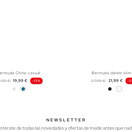
ermuda Chino casual
Bermuda denim slim 
ecio base
Precio
Precio base
Precio
,99 €
19,99 €
27,99 €
21,99 €
-13%
-2
Crudo
Azul Petróleo
Negro
Blanco
AÑADIR A MI CESTA
AÑADIR A MI CES
40
42
44
46
36
38
40
42
NEWSLETTER
Entérate de todas las novedades y ofertas de Inside antes que nadi