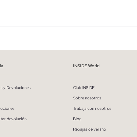
r
Hombre
ído y entiendo la
política de privacidad
y acepto recibir comunicaciones co
alizadas de Inside.
da
INSIDE World
QUIERO SUSCRIBIRME
os y Devoluciones
Club INSIDE
* Puedes cancelar la suscripción en cualquier momento.
Sobre nosotros
ociones
Trabaja con nosotros
itar devolución
Blog
Rebajas de verano