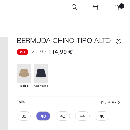
BERMUDA CHINO TIRO ALTO
22,99 €
14,99 €
35%
Beige
Azul Marino
Talla
GUÍA
38
40
42
44
46