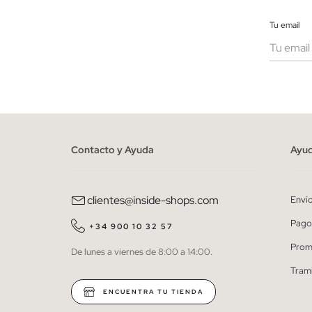
Tu email
Muje
He le
person
Contacto y Ayuda
Ayu
clientes@inside-shops.com
Enví
Pago
+34 900 10 32 57
Prom
De lunes a viernes de 8:00 a 14:00.
Tram
ENCUENTRA TU TIENDA