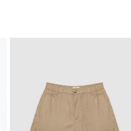
ENVÍO GRATIS
a domicilio a partir de 30 €