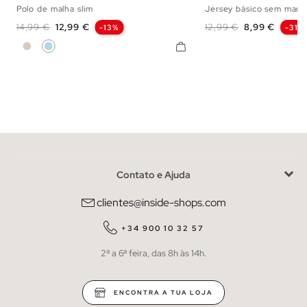
Polo de malha slim
Jersey básico sem manga
S
M
L
XL
XS
S
M
Preço normal
Preço
Preço normal
Preço
14,99 €
12,99 €
12,99 €
8,99 €
-13%
-31%
Off White
Azul Claro
Contato e Ajuda
clientes@inside-shops.com
+34 900 10 32 57
2ª a 6ª feira, das 8h às 14h.
ENCONTRA A TUA LOJA