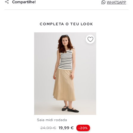
Compartilhe!
WHATSAPP
COMPLETA O TEU LOOK
Saia midi rodada
36
38
40
Preço normal
Preço
24,99 €
19,99 €
-20%