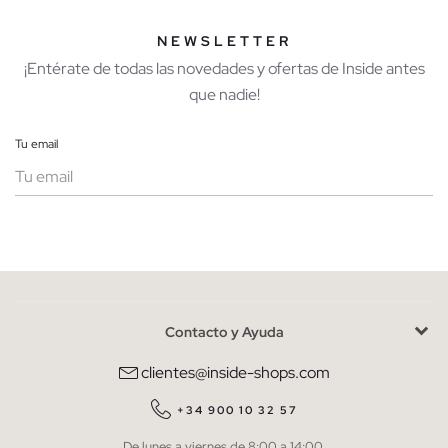
NEWSLETTER
¡Entérate de todas las novedades y ofertas de Inside antes
que nadie!
Tu email
Mujer
Hombre
Contacto y Ayuda
He leído y entiendo la
política de privacidad
y acepto recibir
comunicaciones comerciales personalizadas de Inside.
clientes@inside-shops.com
QUIERO SUSCRIBIRME
+34 900 10 32 57
De lunes a viernes de 8:00 a 14:00.