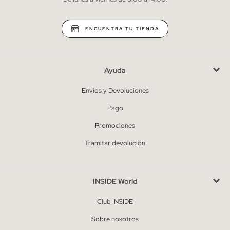
* Puedes cancelar la suscripción en cualquier momento.
ENCUENTRA TU TIENDA
Ayuda
Envíos y Devoluciones
Pago
Promociones
Tramitar devolución
INSIDE World
Club INSIDE
Sobre nosotros