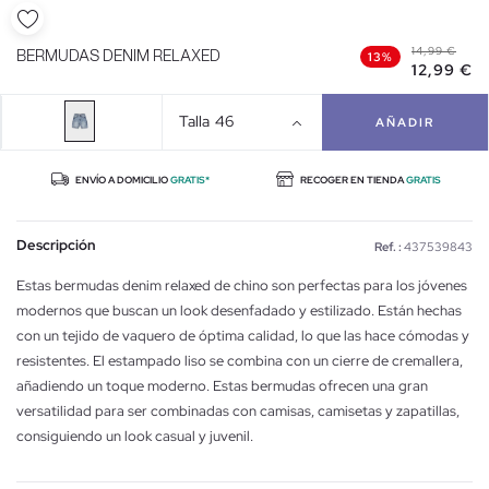
14,99 €
BERMUDAS DENIM RELAXED
13%
12,99 €
Talla
46
AÑADIR
ENVÍO A DOMICILIO
GRATIS*
RECOGER EN TIENDA
GRATIS
Descripción
Ref. :
437539843
Estas bermudas denim relaxed de chino son perfectas para los jóvenes
modernos que buscan un look desenfadado y estilizado. Están hechas
con un tejido de vaquero de óptima calidad, lo que las hace cómodas y
resistentes. El estampado liso se combina con un cierre de cremallera,
añadiendo un toque moderno. Estas bermudas ofrecen una gran
versatilidad para ser combinadas con camisas, camisetas y zapatillas,
consiguiendo un look casual y juvenil.