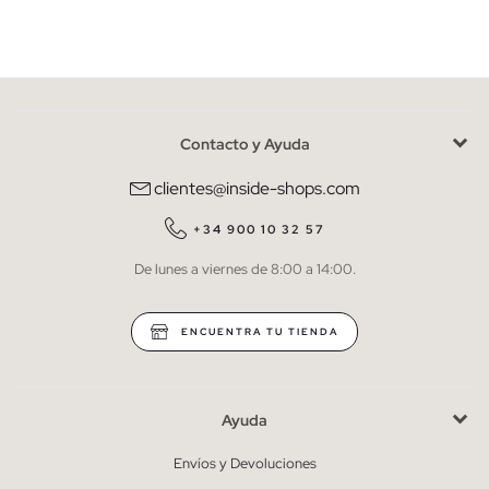
Mujer
Hombre
Contacto y Ayuda
He leído y entiendo la
política de privacidad
y acepto recibir
comunicaciones comerciales personalizadas de Inside.
clientes@inside-shops.com
QUIERO SUSCRIBIRME
+34 900 10 32 57
De lunes a viernes de 8:00 a 14:00.
* Puedes cancelar la suscripción en cualquier momento.
ENCUENTRA TU TIENDA
Ayuda
Envíos y Devoluciones