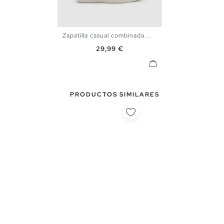
Zapatilla casual combinada...
39
40
41
42
43
44
Precio
29,99 €
45
PRODUCTOS SIMILARES