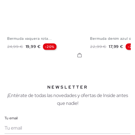
Bermuda vaquera rota...
Bermuda denim azul osc
36
38
40
42
44
46
48
36
38
40
42
Precio base
Precio
Precio base
Precio
24,99 €
19,99 €
22,99 €
17,99 €
-20%
-22
NEWSLETTER
¡Entérate de todas las novedades y ofertas de Inside antes
que nadie!
Tu email