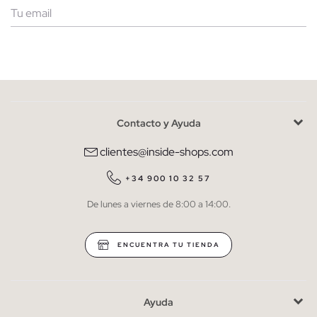
Mujer
Hombre
Contacto y Ayuda
He leído y entiendo la
política de privacidad
y acepto recibir
comunicaciones comerciales personalizadas de Inside.
clientes@inside-shops.com
QUIERO SUSCRIBIRME
+34 900 10 32 57
De lunes a viernes de 8:00 a 14:00.
* Puedes cancelar la suscripción en cualquier momento.
ENCUENTRA TU TIENDA
Ayuda