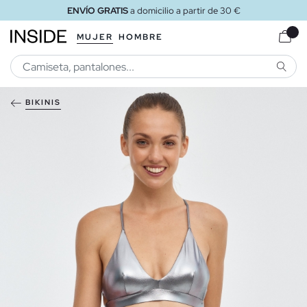
ENVÍO GRATIS
a domicilio a partir de 30 €
MUJER
HOMBRE
BUSCA
BIKINIS