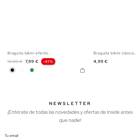
Braguita bikini efecto...
Braguita bikini clásica...
XS
S
M
L
XL
S
M
L
Precio base
Precio
Precio
14,99 €
7,99 €
4,99 €
-47%
Negro
Blanco
Verde Mar
NEWSLETTER
¡Entérate de todas las novedades y ofertas de Inside antes
que nadie!
Tu email