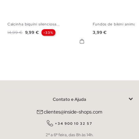
Calcinha biquíni silenciosa...
Fundos de bikini animalp
S
M
L
S
M
L
Preço normal
Preço
Preço
14,99 €
9,99 €
3,99 €
-33%
Contato e Ajuda
clientes@inside-shops.com
+34 900 10 32 57
2ª a 6ª feira, das 8h às 14h.