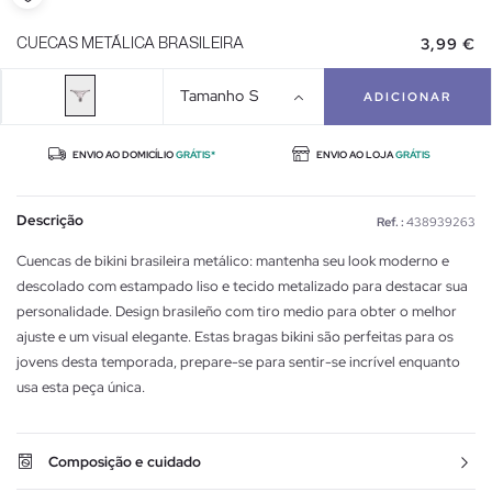
3,99 €
CUECAS METÁLICA BRASILEIRA
Tamanho
S
ADICIONAR
ENVIO AO DOMICÍLIO
GRÁTIS*
ENVIO AO LOJA
GRÁTIS
Descrição
Ref. :
438939263
Cuencas de bikini brasileira metálico: mantenha seu look moderno e
descolado com estampado liso e tecido metalizado para destacar sua
personalidade. Design brasileño com tiro medio para obter o melhor
ajuste e um visual elegante. Estas bragas bikini são perfeitas para os
jovens desta temporada, prepare-se para sentir-se incrível enquanto
usa esta peça única.
Composição e cuidado