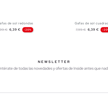
afas de sol redondas
Gafas de sol cuadra
recio base
Precio
Precio base
Precio
,99 €
6,39 €
7,99 €
6,39 €
-20%
-20
AÑADIR A MI CESTA
AÑADIR A MI CES
U
U
NEWSLETTER
Entérate de todas las novedades y ofertas de Inside antes que nadi
r
Hombre