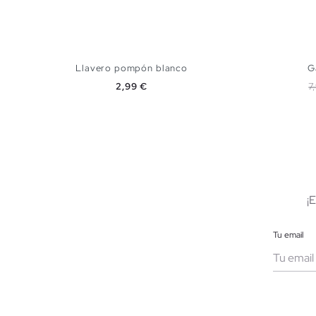
Llavero pompón blanco
G
Precio
P
2,99 €
7
AÑADIR A MI CESTA
U
¡
Tu email
Muje