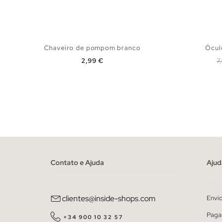
Chaveiro de pompom branco
Ócul
Preço
P
2,99 €
7
ADICIONAR NO TEU CESTO
U
Contato e Ajuda
Ajud
clientes@inside-shops.com
Envi
Paga
+34 900 10 32 57