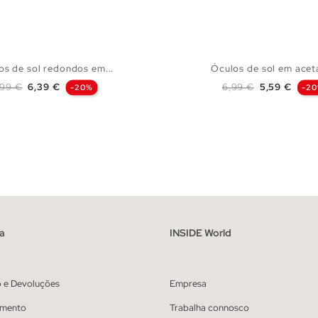
os de sol redondos em...
Óculos de sol em aceta
reço normal
Preço
Preço normal
Preço
,99 €
6,39 €
6,99 €
5,59 €
-20%
-2
ADICIONAR NO TEU CESTO
ADICIONAR NO TEU 
U
U
a
INSIDE World
o e Devoluções
Empresa
mento
Trabalha connosco