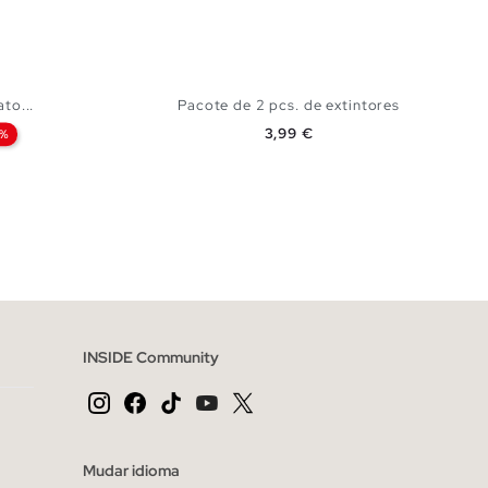
to...
Pacote de 2 pcs. de extintores
Preço
3,99 €
0%
CESTO
ADICIONAR NO TEU CESTO
U
INSIDE Community
Mudar idioma