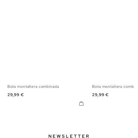
Bota montañera combinada
Bota montañera combina
39
40
41
42
43
44
45
39
40
41
42
Precio
Precio
29,99 €
29,99 €
NEWSLETTER