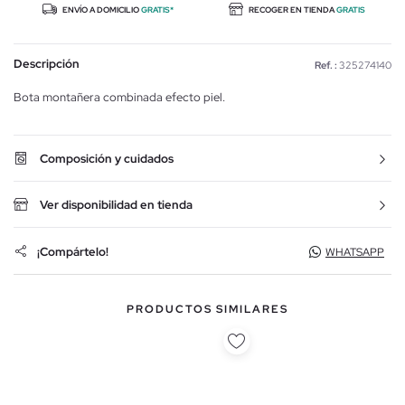
ENVÍO A DOMICILIO
GRATIS*
RECOGER EN TIENDA
GRATIS
Descripción
Ref. :
325274140
Bota montañera combinada efecto piel.
Composición y cuidados
Ver disponibilidad en tienda
¡Compártelo!
WHATSAPP
PRODUCTOS SIMILARES