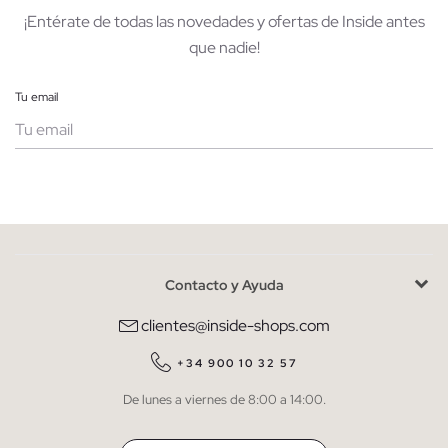
¡Entérate de todas las novedades y ofertas de Inside antes
que nadie!
Tu email
Mujer
Hombre
Contacto y Ayuda
He leído y entiendo la
política de privacidad
y acepto recibir
comunicaciones comerciales personalizadas de Inside.
clientes@inside-shops.com
QUIERO SUSCRIBIRME
+34 900 10 32 57
De lunes a viernes de 8:00 a 14:00.
* Puedes cancelar la suscripción en cualquier momento.