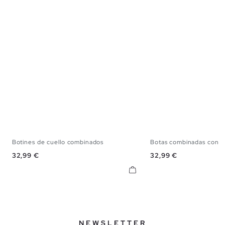
Botines de cuello combinados
Botas combinadas con c
39
40
41
42
43
44
45
39
40
41
42
Precio
Precio
32,99 €
32,99 €
NEWSLETTER