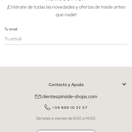
¡Entérate de todas las novedades y ofertas de Inside antes
que nadie!
Tu email
Mujer
Hombre
Contacto y Ayuda
He leído y entiendo la
política de privacidad
y acepto recibir
comunicaciones comerciales personalizadas de Inside.
clientes@inside-shops.com
QUIERO SUSCRIBIRME
+34 900 10 32 57
De lunes a viernes de 8:00 a 14:00.
* Puedes cancelar la suscripción en cualquier momento.