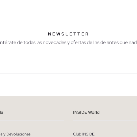
AÑADIR A MI CESTA
AÑADIR A MI CES
S
M
L
XL
XS
S
M
NEWSLETTER
Entérate de todas las novedades y ofertas de Inside antes que nadi
r
Hombre
ído y entiendo la
política de privacidad
y acepto recibir comunicaciones co
alizadas de Inside.
da
INSIDE World
QUIERO SUSCRIBIRME
os y Devoluciones
Club INSIDE
* Puedes cancelar la suscripción en cualquier momento.