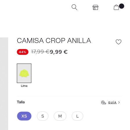
CAMISA CROP ANILLA
17,99 €
9,99 €
44%
Lima
Talla
GUÍA
XS
S
M
L