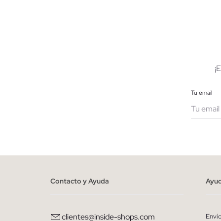
AÑADIR A MI CESTA
XS
S
M
L
XS
¡
Tu email
Muje
He le
person
Contacto y Ayuda
Ayu
clientes@inside-shops.com
Enví