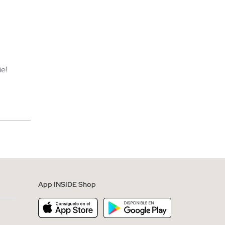
TA
AÑADIR A MI CESTA
L
S
M
L
e!
merciales
App INSIDE Shop