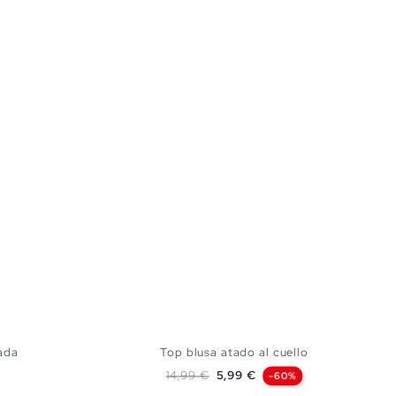
ada
Top blusa atado al cuello
Precio base
Precio
14,99 €
5,99 €
-60%