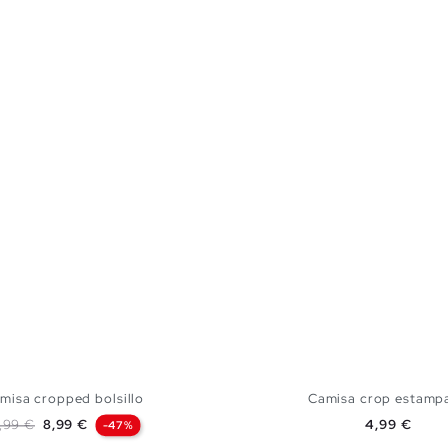
misa cropped bolsillo
Camisa crop estamp
ecio base
Precio
Precio
6,99 €
8,99 €
4,99 €
-47%