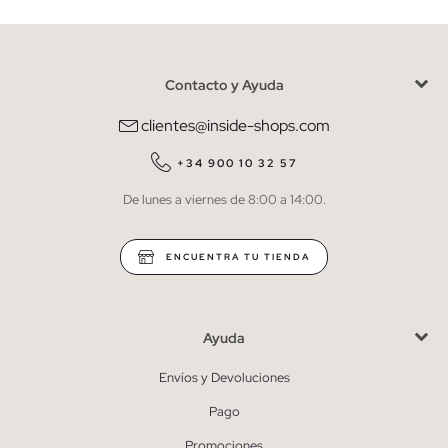
Contacto y Ayuda
He leído y entiendo la
política de privacidad
y acepto recibir
comunicaciones comerciales personalizadas de Inside.
clientes@inside-shops.com
QUIERO SUSCRIBIRME
+34 900 10 32 57
De lunes a viernes de 8:00 a 14:00.
* Puedes cancelar la suscripción en cualquier momento.
ENCUENTRA TU TIENDA
Ayuda
Envíos y Devoluciones
Pago
Promociones