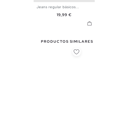
Jeans regular básicos...
36
38
40
42
44
46
Precio
19,99 €
48
PRODUCTOS SIMILARES