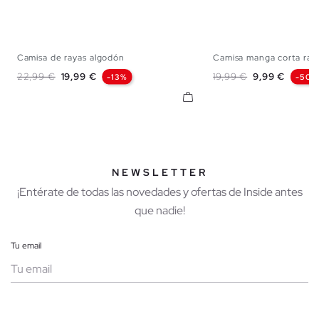
Camisa de rayas algodón
Camisa manga corta ray
S
M
L
XL
S
M
L
Precio base
Precio
Precio base
Precio
22,99 €
19,99 €
19,99 €
9,99 €
-13%
-50%
NEWSLETTER
¡Entérate de todas las novedades y ofertas de Inside antes
que nadie!
Tu email
Mujer
Hombre