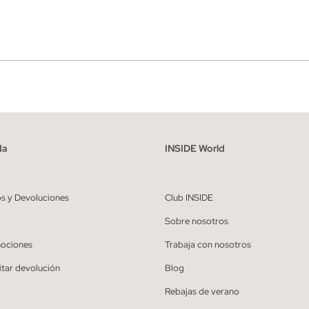
r
Hombre
ído y entiendo la
política de privacidad
y acepto recibir comunicaciones co
alizadas de Inside.
da
INSIDE World
QUIERO SUSCRIBIRME
os y Devoluciones
Club INSIDE
* Puedes cancelar la suscripción en cualquier momento.
Sobre nosotros
ociones
Trabaja con nosotros
itar devolución
Blog
Rebajas de verano