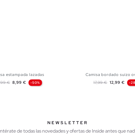
usa estampada lazadas
Camisa bordado suizo o
recio base
Precio
Precio base
Precio
7,99 €
8,99 €
17,99 €
12,99 €
-50%
-2
AÑADIR A MI CESTA
AÑADIR A MI CES
XS
S
M
L
XS
S
M
NEWSLETTER
Entérate de todas las novedades y ofertas de Inside antes que nadi