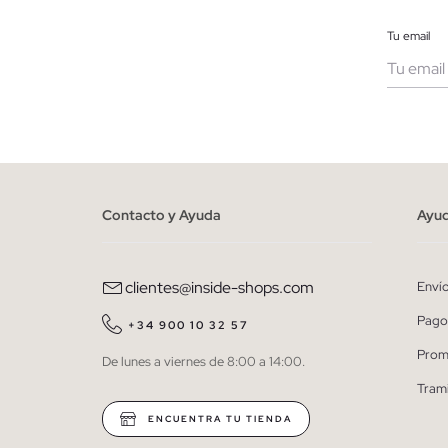
Tu email
Muje
He le
person
Contacto y Ayuda
Ayu
clientes@inside-shops.com
Enví
Pago
+34 900 10 32 57
Prom
De lunes a viernes de 8:00 a 14:00.
Tram
ENCUENTRA TU TIENDA