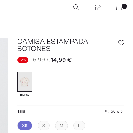
CAMISA ESTAMPADA
BOTONES
16,99 €
14,99 €
12%
Blanco
Talla
GUÍA
XS
S
M
L