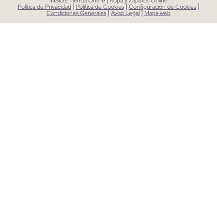
INSIDE Tienda Online | Ropa y Zapatos Online
|
|
|
Política de Privacidad
Política de Cookies
Configuración de Cookies
|
|
Condiciones Generales
Aviso Legal
Mapa web