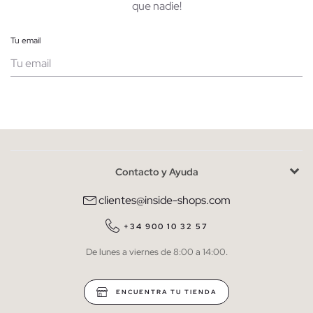
que nadie!
Tu email
Mujer
Hombre
Contacto y Ayuda
He leído y entiendo la
política de privacidad
y acepto recibir
comunicaciones comerciales personalizadas de Inside.
clientes@inside-shops.com
QUIERO SUSCRIBIRME
+34 900 10 32 57
De lunes a viernes de 8:00 a 14:00.
* Puedes cancelar la suscripción en cualquier momento.
ENCUENTRA TU TIENDA