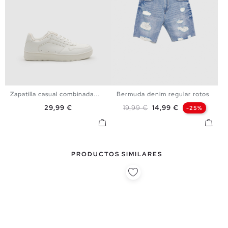
Zapatilla casual combinada...
Bermuda denim regular rotos
39
40
41
42
43
44
36
38
40
42
44
46
Precio
Precio base
Precio
29,99 €
19,99 €
14,99 €
-25%
45
48
PRODUCTOS SIMILARES