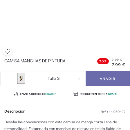
9,99 €
CAMISA MANCHAS DE PINTURA
20%
7,99 €
Talla
S
AÑADIR
ENVÍO A DOMICILIO
GRATIS*
RECOGER EN TIENDA
GRATIS
Descripción
Ref. :
441950497
Desafía las convenciones con esta camisa de manga corta llena de
personalidad. Estampada con manchas de pintura en tejido fluido de