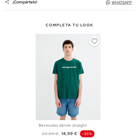
¡Compártelo!
WHATSAPP
COMPLETA TU LOOK
Bermudas denim straight
36
38
40
42
44
46
Precio base
Precio
22,99 €
14,99 €
-35%