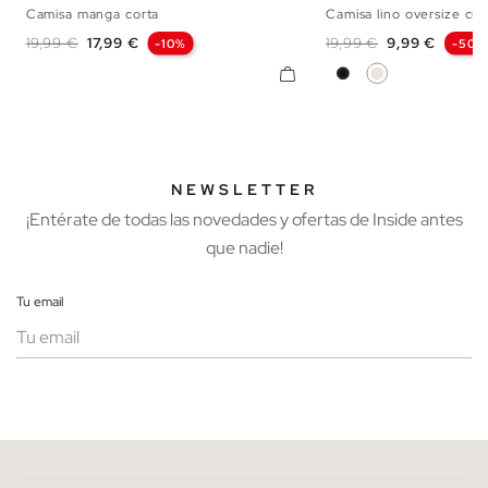
Camisa manga corta
Camisa lino oversize cuel
XS
S
M
L
XL
XXL
S
M
L
Precio base
Precio
Precio base
Precio
19,99 €
17,99 €
19,99 €
9,99 €
-10%
-50%
Negro
Crudo
NEWSLETTER
¡Entérate de todas las novedades y ofertas de Inside antes
que nadie!
Tu email
Mujer
Hombre