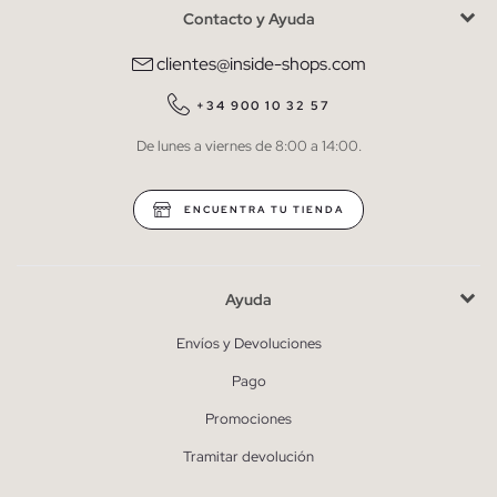
Contacto y Ayuda
He leído y entiendo la
política de privacidad
y acepto recibir
comunicaciones comerciales personalizadas de Inside.
clientes@inside-shops.com
QUIERO SUSCRIBIRME
+34 900 10 32 57
De lunes a viernes de 8:00 a 14:00.
* Puedes cancelar la suscripción en cualquier momento.
ENCUENTRA TU TIENDA
Ayuda
Envíos y Devoluciones
Pago
Promociones
Tramitar devolución