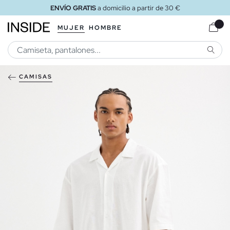
ENVÍO GRATIS
a domicilio a partir de 30 €
MUJER
HOMBRE
BUSCA
CAMISAS