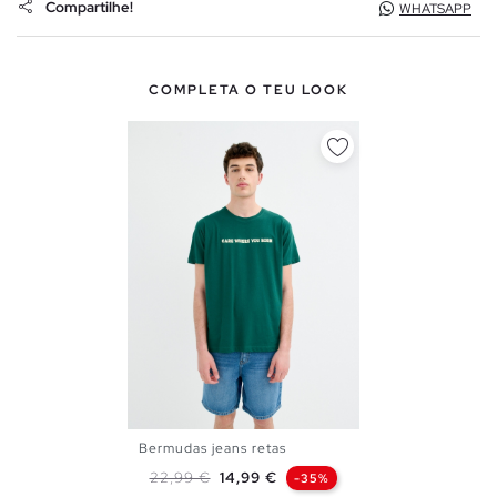
Compartilhe!
WHATSAPP
COMPLETA O TEU LOOK
Bermudas jeans retas
36
38
40
42
44
46
Preço normal
Preço
22,99 €
14,99 €
-35%