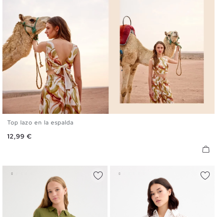
Top lazo en la espalda
S
M
L
Precio
12,99 €