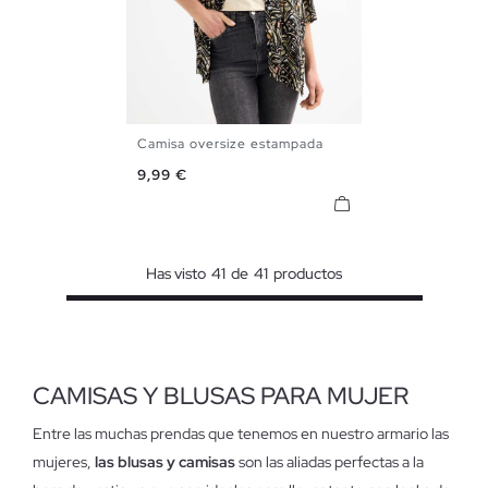
Camisa oversize estampada
XS
S
M
L
XL
Precio
9,99 €
Has visto
41
de
41
productos
CAMISAS Y BLUSAS PARA MUJER
Entre las muchas prendas que tenemos en nuestro armario las
mujeres,
las blusas y camisas
son las aliadas perfectas a la