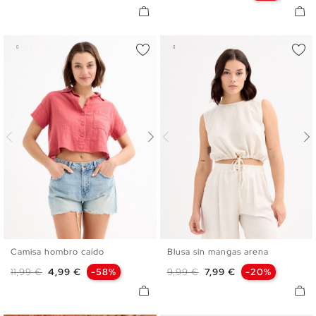
Camisa hombro caído
Blusa sin mangas arena
XS
S
M
L
XS
S
M
L
XL
Precio base
Precio
Precio base
Precio
11,99 €
4,99 €
-58%
9,99 €
7,99 €
-20%