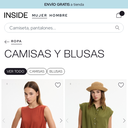
ENVÍO GRATIS
a tienda
MUJER
HOMBRE
BUSCA
ROPA
CAMISAS Y BLUSAS
VER TODO
CAMISAS
BLUSAS