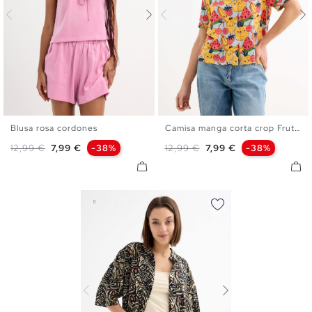
Blusa rosa cordones
Camisa manga corta crop Frutas
XS
S
M
L
XL
XS
S
M
L
XL
Precio base
Precio
Precio base
Precio
12,99 €
7,99 €
-38%
12,99 €
7,99 €
-38%