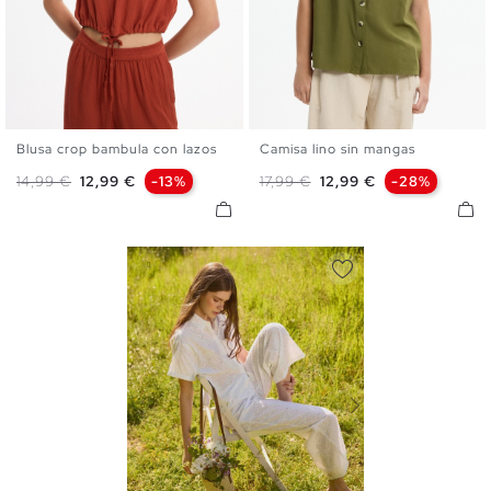
Blusa crop bambula con lazos
Camisa lino sin mangas
XS
S
M
L
XS
S
M
L
Precio base
Precio
Precio base
Precio
14,99 €
12,99 €
-13%
17,99 €
12,99 €
-28%