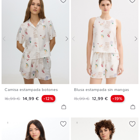
Camisa estampada botones
Blusa estampada sin mangas
XS
S
M
L
XS
S
M
L
Precio base
Precio
Precio base
Precio
16,99 €
14,99 €
-12%
15,99 €
12,99 €
-19%