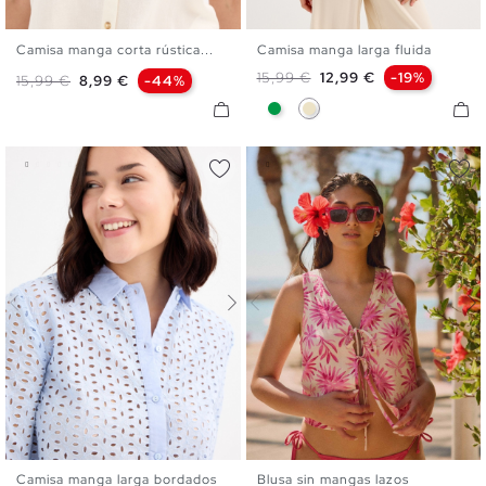
Camisa manga corta rústica...
Camisa manga larga fluida
XS
S
M
L
XL
S
M
L
XL
Precio base
Precio
15,99 €
12,99 €
-19%
Precio base
Precio
15,99 €
8,99 €
-44%
Verde
Arena
Camisa manga larga bordados
Blusa sin mangas lazos