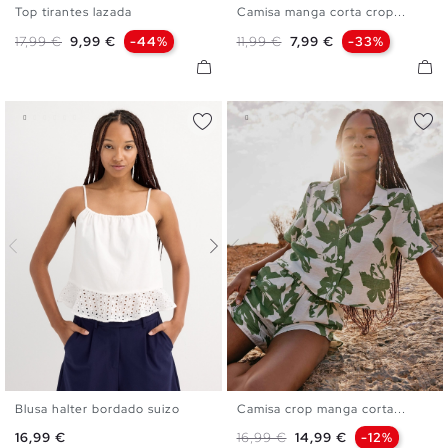
Top tirantes lazada
Camisa manga corta crop...
XS
S
M
L
XL
XS
S
M
L
Precio base
Precio
Precio base
Precio
17,99 €
9,99 €
-44%
11,99 €
7,99 €
-33%
Blusa halter bordado suizo
Camisa crop manga corta...
S
M
L
S
M
L
Precio
Precio base
Precio
16,99 €
16,99 €
14,99 €
-12%