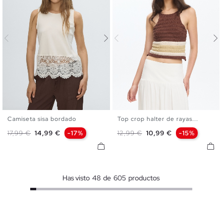
Camiseta sisa bordado
Top crop halter de rayas...
XS
S
M
L
XS
S
M
L
Precio base
Precio
Precio base
Precio
17,99 €
14,99 €
-17%
12,99 €
10,99 €
-15%
Has visto
48
de
605
productos