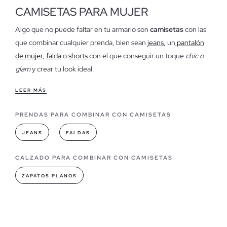
CAMISETAS PARA MUJER
Algo que no puede faltar en tu armario son
camisetas
con las
que combinar cualquier prenda, bien sean
jeans
, un
pantalón
de mujer
,
falda
o
shorts
con el que conseguir un toque
chic o
glam
y crear tu look ideal.
Características de nuestras camisetas para mujer
LEER MÁS
Las camisetas se han convertido en uno de los
imprescindibles
PRENDAS PARA COMBINAR CON CAMISETAS
a la hora de vestir
en nuestro día a día y son todo un
"must
have"
.
JEANS
FALDAS
Modelos de camisetas que puedes encontrar en INSIDE
CALZADO PARA COMBINAR CON CAMISETAS
En cuanto a moda se refiere, las
camisetas son un verdadero
ZAPATOS PLANOS
fondo de armario
para cualquiera. Las camisetas que podrás
encontrar en nuestra tienda online están disponibles en un
amplio surtido de modelos de tirantes, manga corta, manga
tres cuartos, manga abullonada, etc... Así como en diferentes