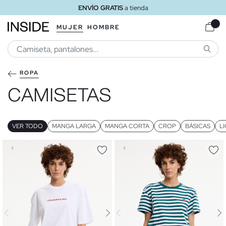
ENVÍO GRATIS
a tienda
MUJER
HOMBRE
BUSCA
ROPA
CAMISETAS
VER TODO
MANGA LARGA
MANGA CORTA
CROP
BÁSICAS
L