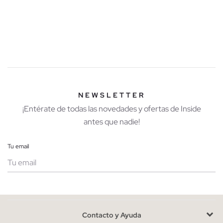
diseños y estampados de moda
.
Los tejidos son los grandes protagonistas de la temporada, por
ello podrás elegir entre camisetas con lentejuelas, lurex,
canalé, fantasía, rejilla, o si lo prefieres anímate con camisetas
en tejidos combinados que hacen que cada diseño sea único y
especial para ir a la última.
Ventajas de comprar camisetas en INSIDE online
NEWSLETTER
En nuestra sección de camisetas podrás encontrar los modelos
¡Entérate de todas las novedades y ofertas de Inside
que mejor se adapten a tu estilo con los diseños más divertidos,
antes que nadie!
atrevidos y cargados de personalidad.
Tu email
Las camisetas más buscadas de la temporada
Si eres una auténtica
fashion victim
hay un modelo que no
puede faltar en tu armario y son las camisetas con mangas
Mujer
Hombre
puffy
o abullonadas,
toda una tendencia
que temporada tras
temporada se mantiene a la cabeza, y lo mejor es que
Contacto y Ayuda
combinarlas es muy fácil ya que además de ser estilosas son