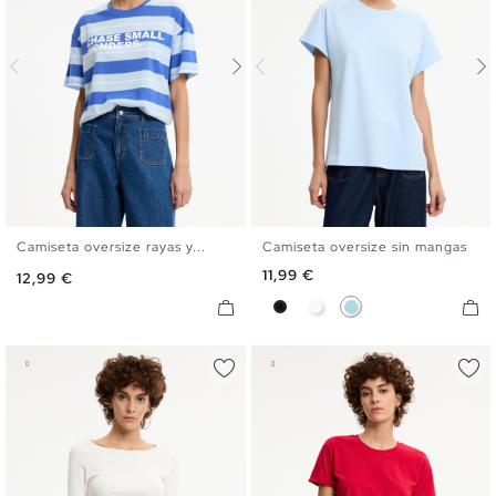
Camiseta oversize rayas y...
Camiseta oversize sin mangas
S
M
L
XL
S
M
L
Precio
11,99 €
Precio
12,99 €
Negro
Blanco
Azul Claro