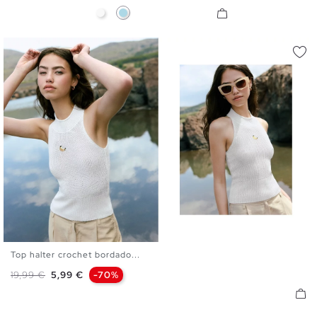
Blanco
Azul Claro
Top halter crochet bordado...
XS
S
M
L
Precio base
Precio
19,99 €
5,99 €
-70%