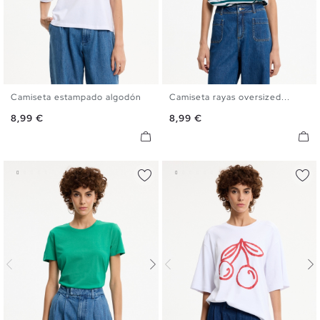
Camiseta estampado algodón
Camiseta rayas oversized...
S
M
L
XL
S
M
L
XL
Precio
Precio
8,99 €
8,99 €