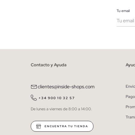
Tu email
Muje
He le
person
Contacto y Ayuda
Ayu
clientes@inside-shops.com
Enví
Pago
+34 900 10 32 57
Prom
De lunes a viernes de 8:00 a 14:00.
Tram
ENCUENTRA TU TIENDA