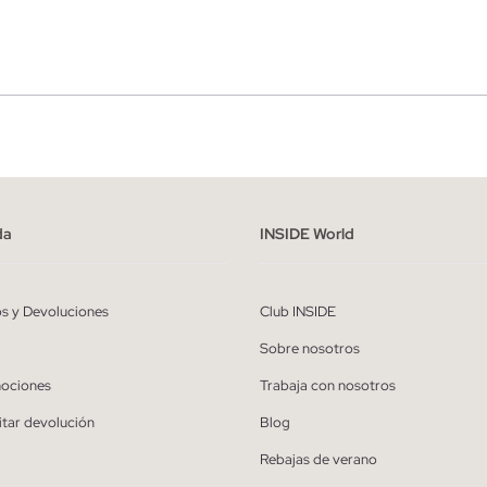
r
Hombre
ído y entiendo la
política de privacidad
y acepto recibir comunicaciones co
alizadas de Inside.
da
INSIDE World
QUIERO SUSCRIBIRME
os y Devoluciones
Club INSIDE
* Puedes cancelar la suscripción en cualquier momento.
Sobre nosotros
ociones
Trabaja con nosotros
itar devolución
Blog
Rebajas de verano