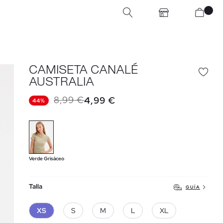
CAMISETA CANALÉ
AUSTRALIA
8,99 €
4,99 €
44%
Verde Grisáceo
Talla
GUÍA
XS
S
M
L
XL