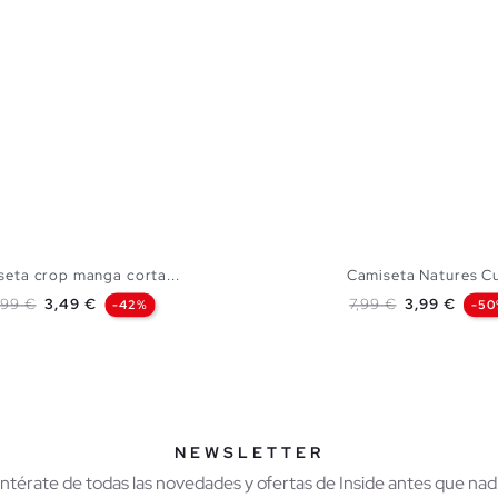
seta crop manga corta...
Camiseta Natures C
recio base
Precio
Precio base
Precio
,99 €
3,49 €
7,99 €
3,99 €
-42%
-50
AÑADIR A MI CESTA
AÑADIR A MI CES
XS
S
M
L
XS
S
M
NEWSLETTER
Entérate de todas las novedades y ofertas de Inside antes que nadi