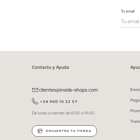
Tu email
Muje
He le
person
Contacto y Ayuda
Ayu
clientes@inside-shops.com
Enví
Pago
+34 900 10 32 57
Prom
De lunes a viernes de 8:00 a 14:00.
Tram
ENCUENTRA TU TIENDA