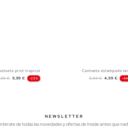
miseta print tropical
Camiseta estampado la
ecio base
Precio
Precio base
Precio
2,99 €
9,99 €
8,99 €
4,99 €
-23%
-4
AÑADIR A MI CESTA
AÑADIR A MI CES
XS
S
M
L
XS
S
M
L
NEWSLETTER
Entérate de todas las novedades y ofertas de Inside antes que nadi