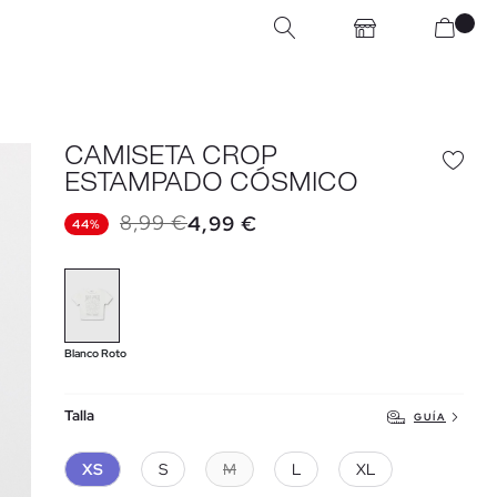
CAMISETA CROP
ESTAMPADO CÓSMICO
8,99 €
4,99 €
44%
Blanco Roto
Talla
GUÍA
XS
S
M
L
XL