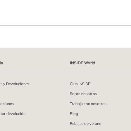
r
Hombre
ído y entiendo la
política de privacidad
y acepto recibir comunicaciones co
alizadas de Inside.
da
INSIDE World
QUIERO SUSCRIBIRME
os y Devoluciones
Club INSIDE
* Puedes cancelar la suscripción en cualquier momento.
Sobre nosotros
ociones
Trabaja con nosotros
itar devolución
Blog
Rebajas de verano