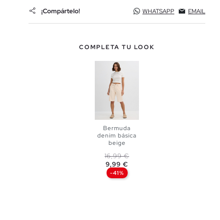
¡Compártelo!
WHATSAPP
EMAIL
COMPLETA TU LOOK
Bermuda
denim básica
beige
Precio base
Precio
16,99 €
AÑADIR A
9,99 €
-41%
MI CESTA
34
36
38
40