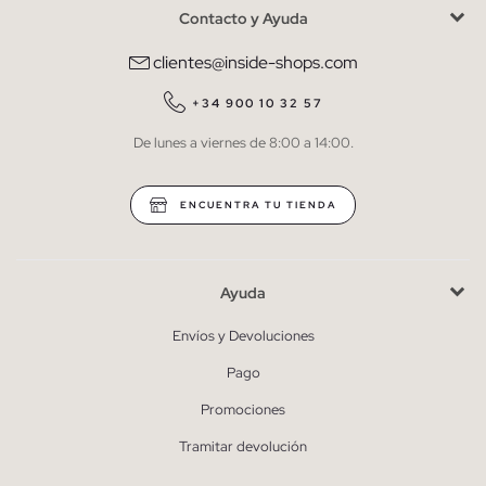
Contacto y Ayuda
He leído y entiendo la
política de privacidad
y acepto recibir
comunicaciones comerciales personalizadas de Inside.
clientes@inside-shops.com
QUIERO SUSCRIBIRME
+34 900 10 32 57
De lunes a viernes de 8:00 a 14:00.
* Puedes cancelar la suscripción en cualquier momento.
ENCUENTRA TU TIENDA
Ayuda
Envíos y Devoluciones
Pago
Promociones
Tramitar devolución