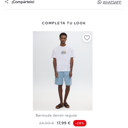
¡Compártelo!
WHATSAPP
COMPLETA TU LOOK
Bermuda denim regular
36
38
40
42
44
46
Precio base
Precio
24,99 €
17,99 €
-28%