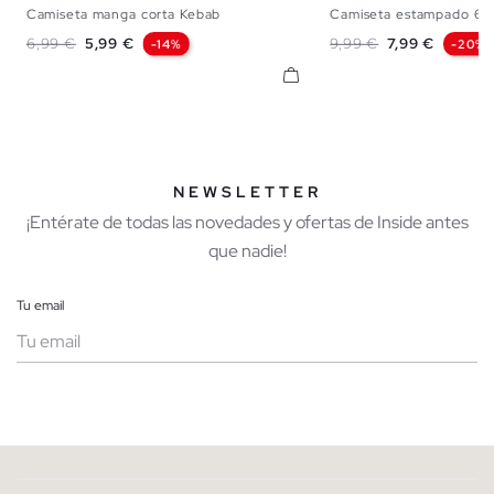
Camiseta manga corta Kebab
Camiseta estampado 67
XS
S
M
L
XL
XXL
S
M
L
Precio base
Precio
Precio base
Precio
6,99 €
5,99 €
9,99 €
7,99 €
-14%
-20%
NEWSLETTER
¡Entérate de todas las novedades y ofertas de Inside antes
que nadie!
Tu email
Mujer
Hombre