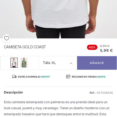
9,99 €
CAMISETA GOLD COAST
40%
5,99 €
Talla
XL
AÑADIR
ENVÍO A DOMICILIO
GRATIS*
RECOGER EN TIENDA
GRATIS
Descripción
Ref. :
437038636
Esta camiseta estampada con palmeras es una prenda ideal para un
look casual, juvenil y muy veraniego. Tiene un diseño moderno con un
estampado hawaino que hará que destaques entre la multitud. Esta