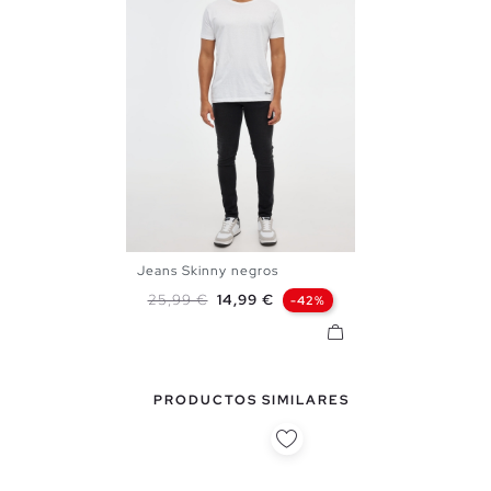
Jeans Skinny negros
36
38
40
42
44
46
Precio base
Precio
25,99 €
14,99 €
-42%
PRODUCTOS SIMILARES