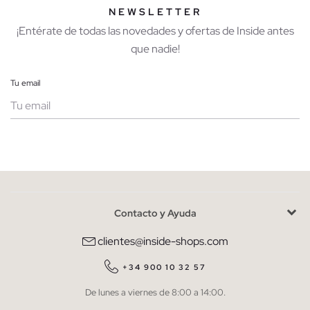
NEWSLETTER
¡Entérate de todas las novedades y ofertas de Inside antes
que nadie!
Tu email
Mujer
Hombre
Contacto y Ayuda
He leído y entiendo la
política de privacidad
y acepto recibir
comunicaciones comerciales personalizadas de Inside.
clientes@inside-shops.com
QUIERO SUSCRIBIRME
+34 900 10 32 57
De lunes a viernes de 8:00 a 14:00.
* Puedes cancelar la suscripción en cualquier momento.