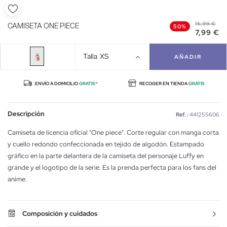
15,99 €
CAMISETA ONE PIECE
50%
7,99 €
Talla
XS
AÑADIR
ENVÍO A DOMICILIO
GRATIS*
RECOGER EN TIENDA
GRATIS
Descripción
Ref. :
441255606
Camiseta de licencia oficial "One piece". Corte regular con manga corta
y cuello redondo confeccionada en tejido de algodón. Estampado
gráfico en la parte delantera de la camiseta del personaje Luffy en
grande y el logotipo de la serie. Es la prenda perfecta para los fans del
anime.
Composición y cuidados