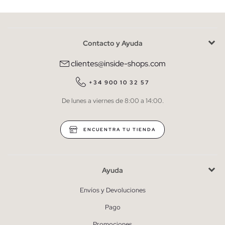
Contacto y Ayuda
He leído y entiendo la
política de privacidad
y acepto recibir
comunicaciones comerciales personalizadas de Inside.
clientes@inside-shops.com
QUIERO SUSCRIBIRME
+34 900 10 32 57
De lunes a viernes de 8:00 a 14:00.
* Puedes cancelar la suscripción en cualquier momento.
ENCUENTRA TU TIENDA
Ayuda
Envíos y Devoluciones
Pago
Promociones