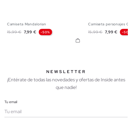
Camiseta Mandalorian
Camiseta personajes On
XS
S
M
L
XL
XS
S
M
Precio base
Precio
Precio base
Precio
15,99 €
7,99 €
15,99 €
7,99 €
-50%
-50%
NEWSLETTER
¡Entérate de todas las novedades y ofertas de Inside antes
que nadie!
Tu email
Mujer
Hombre