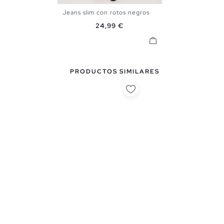
Jeans slim con rotos negros
36
38
40
42
44
46
Precio
24,99 €
48
PRODUCTOS SIMILARES