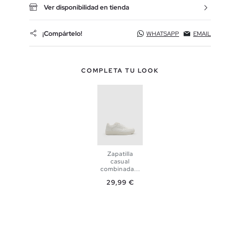
Ver disponibilidad en tienda
¡Compártelo!
WHATSAPP
EMAIL
COMPLETA TU LOOK
Zapatilla
casual
combinada...
Precio
29,99 €
AÑADIR A
MI CESTA