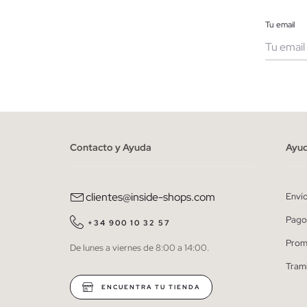
Tu email
Muje
He le
person
Contacto y Ayuda
Ayu
clientes@inside-shops.com
Enví
Pago
+34 900 10 32 57
Prom
De lunes a viernes de 8:00 a 14:00.
Tram
ENCUENTRA TU TIENDA