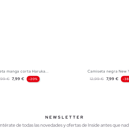
eta manga corta Haruka...
Camiseta negra New 
recio base
Precio
Precio base
Precio
,99 €
7,99 €
12,99 €
7,99 €
-20%
-3
AÑADIR A MI CESTA
AÑADIR A MI CES
S
M
L
XL
XXL
XS
S
M
L
XL
NEWSLETTER
Entérate de todas las novedades y ofertas de Inside antes que nadi