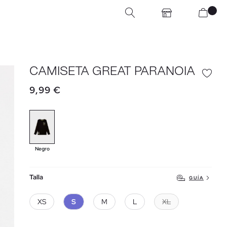
CAMISETA GREAT PARANOIA
9,99 €
Negro
Talla
GUÍA
XS
S
M
L
XL