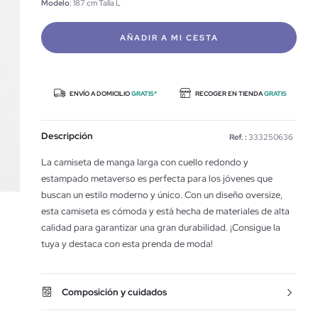
Modelo
: 187 cm Talla L
AÑADIR A MI CESTA
ENVÍO A DOMICILIO
GRATIS*
RECOGER EN TIENDA
GRATIS
Descripción
Ref. :
333250636
La camiseta de manga larga con cuello redondo y
estampado metaverso es perfecta para los jóvenes que
buscan un estilo moderno y único. Con un diseño oversize,
esta camiseta es cómoda y está hecha de materiales de alta
calidad para garantizar una gran durabilidad. ¡Consigue la
tuya y destaca con esta prenda de moda!
Composición y cuidados