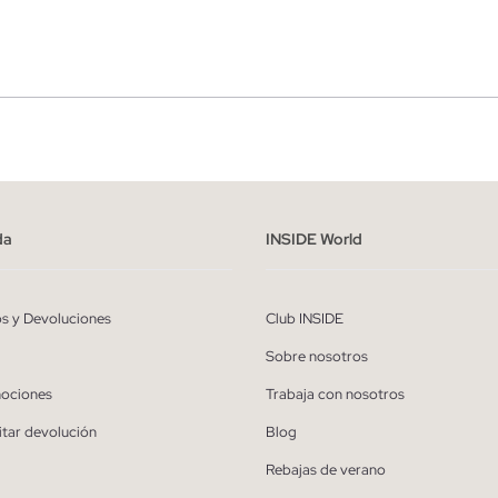
r
Hombre
ído y entiendo la
política de privacidad
y acepto recibir comunicaciones co
alizadas de Inside.
da
INSIDE World
QUIERO SUSCRIBIRME
os y Devoluciones
Club INSIDE
* Puedes cancelar la suscripción en cualquier momento.
Sobre nosotros
ociones
Trabaja con nosotros
itar devolución
Blog
Rebajas de verano