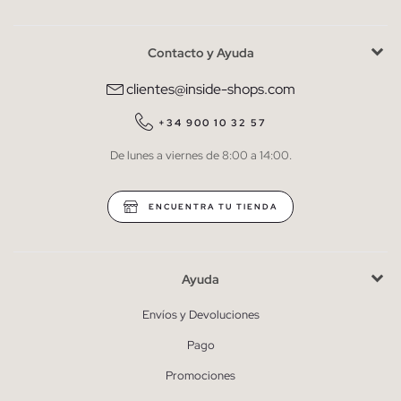
Contacto y Ayuda
He leído y entiendo la
política de privacidad
y acepto recibir
comunicaciones comerciales personalizadas de Inside.
clientes@inside-shops.com
QUIERO SUSCRIBIRME
+34 900 10 32 57
De lunes a viernes de 8:00 a 14:00.
* Puedes cancelar la suscripción en cualquier momento.
ENCUENTRA TU TIENDA
Ayuda
Envíos y Devoluciones
Pago
Promociones