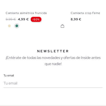
Camiseta asimétrica fruncida
Camiseta crop Feme
XS
S
M
L
XL
XS
S
M
Precio base
Precio
Precio
9,99 €
4,99 €
8,99 €
-50%
Arena
Esmeralda
NEWSLETTER
¡Entérate de todas las novedades y ofertas de Inside antes
que nadie!
Tu email
Mujer
Hombre