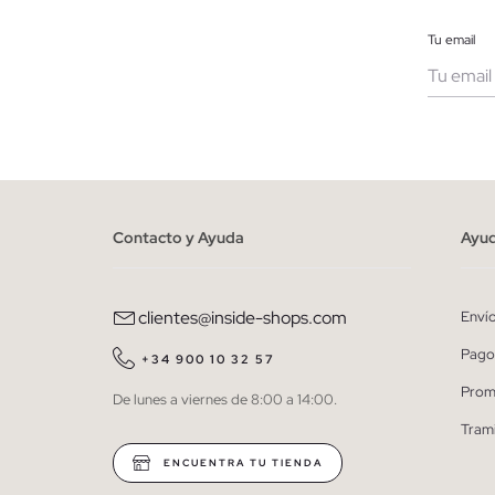
Tu email
Muje
He le
person
Contacto y Ayuda
Ayu
clientes@inside-shops.com
Enví
Pago
+34 900 10 32 57
Prom
De lunes a viernes de 8:00 a 14:00.
Tram
ENCUENTRA TU TIENDA