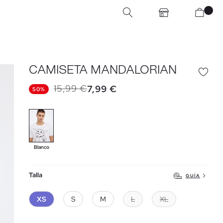
CAMISETA MANDALORIAN
15,99 €
7,99 €
50%
Blanco
Talla
GUÍA
XS
S
M
L
XL