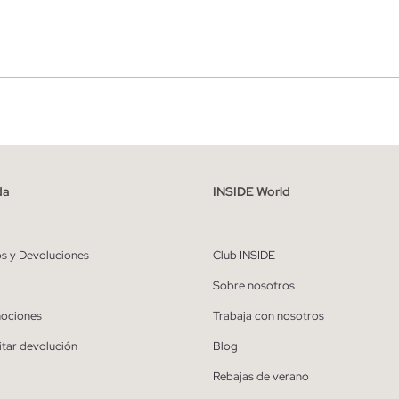
r
Hombre
ído y entiendo la
política de privacidad
y acepto recibir comunicaciones co
alizadas de Inside.
da
INSIDE World
QUIERO SUSCRIBIRME
os y Devoluciones
Club INSIDE
* Puedes cancelar la suscripción en cualquier momento.
Sobre nosotros
ociones
Trabaja con nosotros
itar devolución
Blog
Rebajas de verano