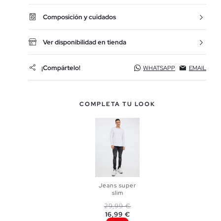
Composición y cuidados
Ver disponibilidad en tienda
¡Compártelo!
WHATSAPP
EMAIL
COMPLETA TU LOOK
Jeans super
slim
Precio base
Precio
29,99 €
16,99 €