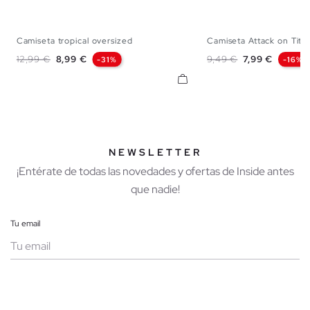
Camiseta tropical oversized
Camiseta Attack on Tita
XS
S
M
L
XL
XXL
XS
S
M
Precio base
Precio
Precio base
Precio
12,99 €
8,99 €
9,49 €
7,99 €
-31%
-16%
NEWSLETTER
¡Entérate de todas las novedades y ofertas de Inside antes
que nadie!
Tu email
Mujer
Hombre