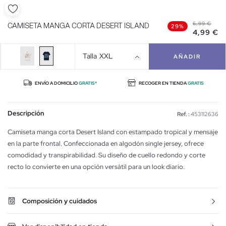
6,99 €
CAMISETA MANGA CORTA DESERT ISLAND
29%
4,99 €
Talla
XXL
AÑADIR
ENVÍO A DOMICILIO
GRATIS*
RECOGER EN TIENDA
GRATIS
Descripción
Ref. :
453112636
Camiseta manga corta Desert Island con estampado tropical y mensaje
en la parte frontal. Confeccionada en algodón single jersey, ofrece
comodidad y transpirabilidad. Su diseño de cuello redondo y corte
recto lo convierte en una opción versátil para un look diario.
Composición y cuidados