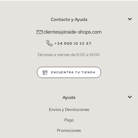
Contacto y Ayuda
He leído y entiendo la
política de privacidad
y acepto recibir
comunicaciones comerciales personalizadas de Inside.
clientes@inside-shops.com
QUIERO SUSCRIBIRME
+34 900 10 32 57
De lunes a viernes de 8:00 a 14:00.
* Puedes cancelar la suscripción en cualquier momento.
ENCUENTRA TU TIENDA
Ayuda
Envíos y Devoluciones
Pago
Promociones