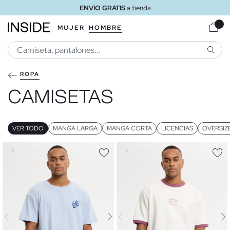
ENVÍO GRATIS
a domicilio a partir de 30 €
MUJER
HOMBRE
BUSCA
ROPA
CAMISETAS
VER TODO
MANGA LARGA
MANGA CORTA
LICENCIAS
OVERSIZ