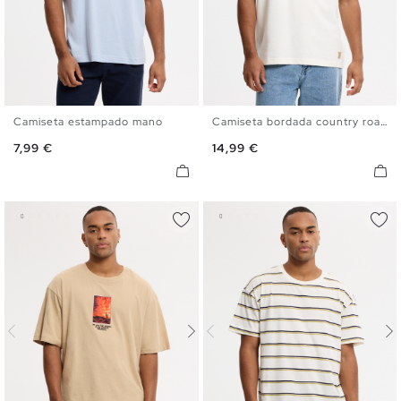
Camiseta estampado mano
Camiseta bordada country roads
XS
S
M
L
XL
XS
S
M
L
XL
Precio
Precio
7,99 €
14,99 €