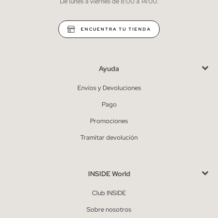
De lunes a viernes de 8:00 a 14:00.
* Puedes cancelar la suscripción en cualquier momento.
ENCUENTRA TU TIENDA
Ayuda
Envíos y Devoluciones
Pago
Promociones
Tramitar devolución
INSIDE World
Club INSIDE
Sobre nosotros