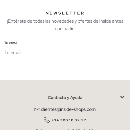
NEWSLETTER
¡Entérate de todas las novedades y ofertas de Inside antes
que nadie!
Tu email
Mujer
Hombre
Contacto y Ayuda
He leído y entiendo la
política de privacidad
y acepto recibir
comunicaciones comerciales personalizadas de Inside.
clientes@inside-shops.com
QUIERO SUSCRIBIRME
+34 900 10 32 57