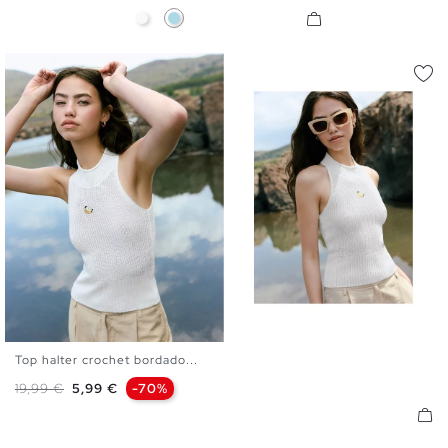
Blanco
Azul Claro
Top halter crochet bordado...
XS
S
M
L
Precio base
Precio
19,99 €
5,99 €
-70%