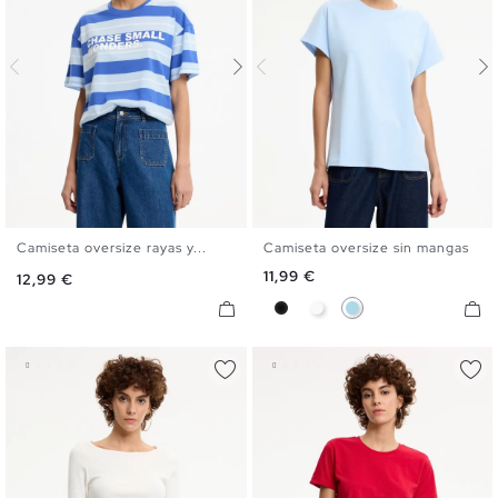
Camiseta oversize rayas y...
Camiseta oversize sin mangas
S
M
L
XL
S
M
L
Precio
11,99 €
Precio
12,99 €
Negro
Blanco
Azul Claro