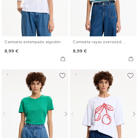
Camiseta estampado algodón
Camiseta rayas oversized...
S
M
L
XL
S
M
L
XL
Precio
Precio
8,99 €
8,99 €