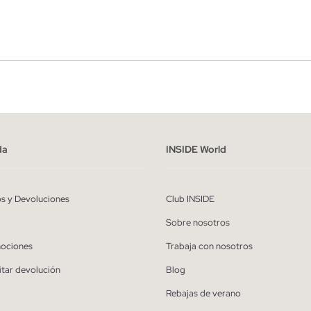
r
Hombre
ído y entiendo la
política de privacidad
y acepto recibir comunicaciones co
alizadas de Inside.
da
INSIDE World
QUIERO SUSCRIBIRME
os y Devoluciones
Club INSIDE
* Puedes cancelar la suscripción en cualquier momento.
Sobre nosotros
ociones
Trabaja con nosotros
itar devolución
Blog
Rebajas de verano