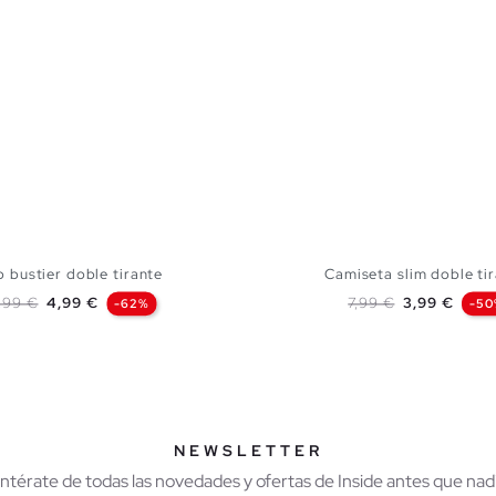
 bustier doble tirante
Camiseta slim doble ti
ecio base
Precio
Precio base
Precio
,99 €
4,99 €
7,99 €
3,99 €
-62%
-50
AÑADIR A MI CESTA
AÑADIR A MI CES
XS
S
M
L
XS
S
M
NEWSLETTER
Entérate de todas las novedades y ofertas de Inside antes que nadi