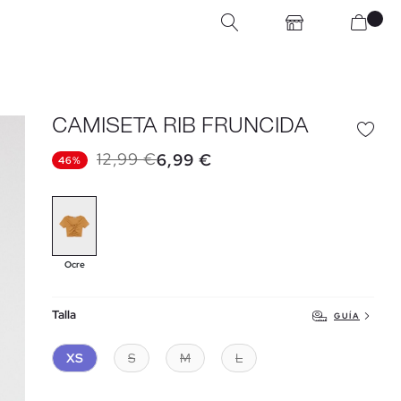
CAMISETA RIB FRUNCIDA
12,99 €
6,99 €
46%
Ocre
Talla
GUÍA
XS
S
M
L