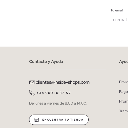
Tu email
Muje
He le
person
Contacto y Ayuda
Ayu
clientes@inside-shops.com
Enví
Pago
+34 900 10 32 57
Prom
De lunes a viernes de 8:00 a 14:00.
Tram
ENCUENTRA TU TIENDA