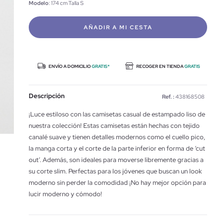
Modelo
: 174 cm Talla S
AÑADIR A MI CESTA
ENVÍO A DOMICILIO
GRATIS*
RECOGER EN TIENDA
GRATIS
Descripción
Ref. :
438168508
¡Luce estiloso con las camisetas casual de estampado liso de
nuestra colección! Estas camisetas están hechas con tejido
canalé suave y tienen detalles modernos como el cuello pico,
la manga corta y el corte de la parte inferior en forma de ‘cut
out’. Además, son ideales para moverse libremente gracias a
su corte slim. Perfectas para los jóvenes que buscan un look
moderno sin perder la comodidad ¡No hay mejor opción para
lucir moderno y cómodo!