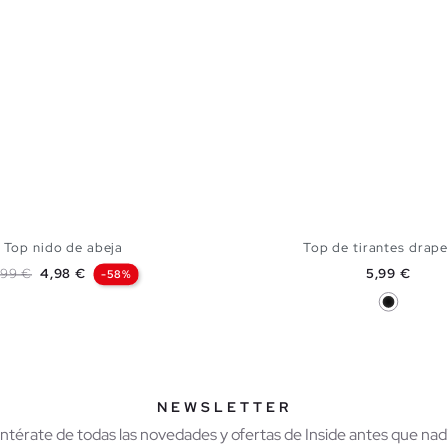
Top nido de abeja
Top de tirantes drap
recio base
Precio
Precio
1,99 €
4,98 €
5,99 €
-58%
Negro
AÑADIR A MI CESTA
AÑADIR A MI CES
S
M
L
S
M
L
NEWSLETTER
Entérate de todas las novedades y ofertas de Inside antes que nadi