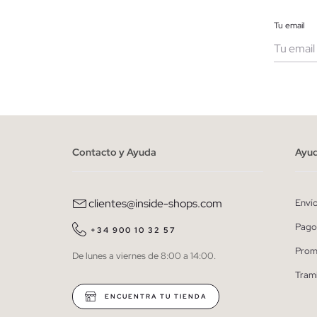
Tu email
Muje
He le
person
Contacto y Ayuda
Ayu
clientes@inside-shops.com
Enví
Pago
+34 900 10 32 57
Prom
De lunes a viernes de 8:00 a 14:00.
Tram
ENCUENTRA TU TIENDA