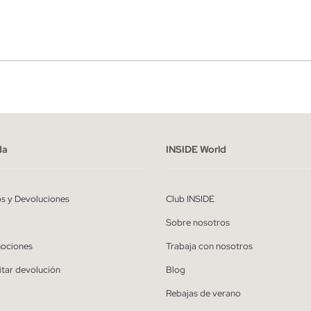
r
Hombre
ído y entiendo la
política de privacidad
y acepto recibir comunicaciones co
alizadas de Inside.
da
INSIDE World
QUIERO SUSCRIBIRME
os y Devoluciones
Club INSIDE
* Puedes cancelar la suscripción en cualquier momento.
Sobre nosotros
ociones
Trabaja con nosotros
itar devolución
Blog
Rebajas de verano