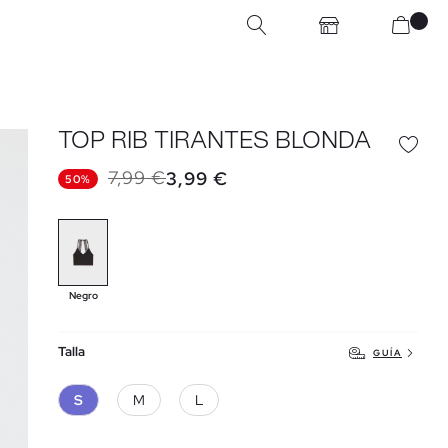
TOP RIB TIRANTES BLONDA
7,99 €
3,99 €
50%
Negro
Talla
GUÍA
S
M
L