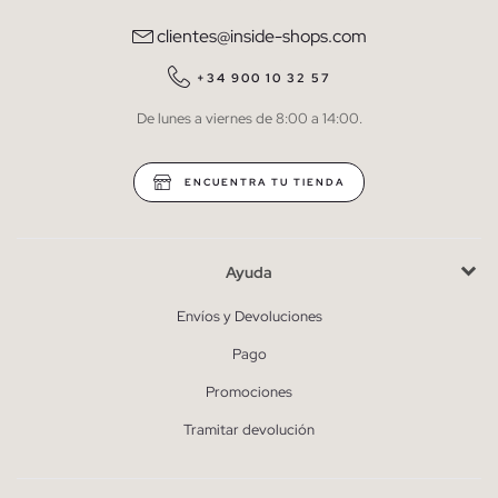
comunicaciones comerciales personalizadas de Inside.
clientes@inside-shops.com
QUIERO SUSCRIBIRME
+34 900 10 32 57
De lunes a viernes de 8:00 a 14:00.
* Puedes cancelar la suscripción en cualquier momento.
ENCUENTRA TU TIENDA
Ayuda
Envíos y Devoluciones
Pago
Promociones
Tramitar devolución