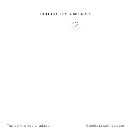
PRODUCTOS SIMILARES
Top de tirantes anudado
Camiseta satinada con ti
XS
S
M
L
XS
S