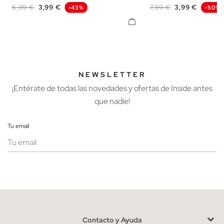
Precio base
Precio
Precio base
Precio
6,99 €
3,99 €
7,99 €
3,99 €
-43%
-50%
NEWSLETTER
¡Entérate de todas las novedades y ofertas de Inside antes
que nadie!
Tu email
Mujer
Hombre
Contacto y Ayuda
He leído y entiendo la
política de privacidad
y acepto recibir