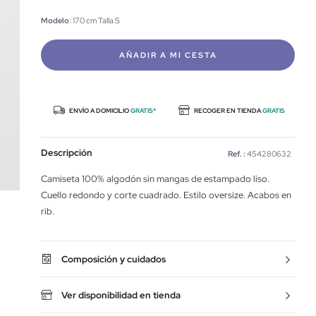
Modelo
: 170 cm Talla S
AÑADIR A MI CESTA
ENVÍO A DOMICILIO
GRATIS*
RECOGER EN TIENDA
GRATIS
Descripción
Ref. :
454280632
Camiseta 100% algodón sin mangas de estampado liso.
Cuello redondo y corte cuadrado. Estilo oversize. Acabos en
rib.
Composición y cuidados
Ver disponibilidad en tienda