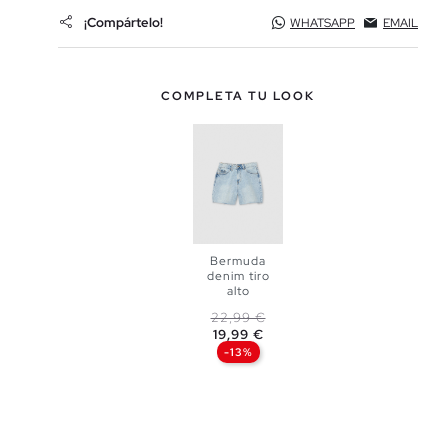
¡Compártelo!
WHATSAPP
EMAIL
COMPLETA TU LOOK
Bermuda
denim tiro
alto
Precio base
Precio
22,99 €
AÑADIR A
19,99 €
-13%
MI CESTA
34
36
38
40