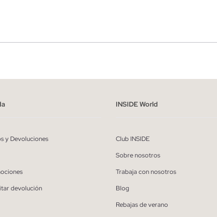
r
Hombre
ído y entiendo la
política de privacidad
y acepto recibir comunicaciones co
alizadas de Inside.
da
INSIDE World
QUIERO SUSCRIBIRME
os y Devoluciones
Club INSIDE
* Puedes cancelar la suscripción en cualquier momento.
Sobre nosotros
ociones
Trabaja con nosotros
itar devolución
Blog
Rebajas de verano