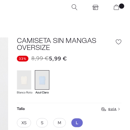
CAMISETA SIN MANGAS
OVERSIZE
8,99 €
5,99 €
33%
Blanco Roto
Azul Claro
Talla
GUÍA
XS
S
M
L