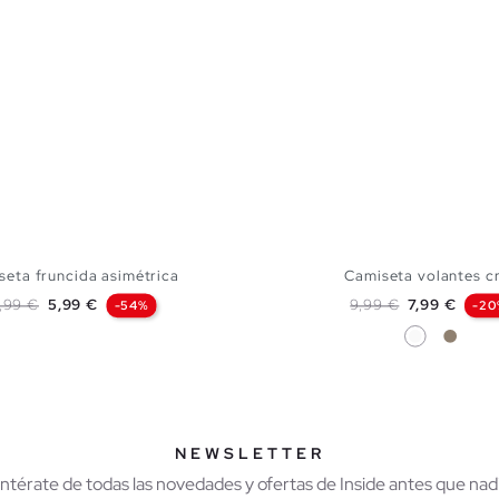
seta fruncida asimétrica
Camiseta volantes c
ecio base
Precio
Precio base
Precio
2,99 €
5,99 €
9,99 €
7,99 €
-54%
-20
Blanco
Taupe
AÑADIR A MI CESTA
AÑADIR A MI CES
XS
S
M
L
XS
S
M
NEWSLETTER
Entérate de todas las novedades y ofertas de Inside antes que nadi