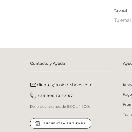
Tu email
Muje
He le
person
Contacto y Ayuda
Ayu
clientes@inside-shops.com
Enví
Pago
+34 900 10 32 57
Prom
De lunes a viernes de 8:00 a 14:00.
Tram
ENCUENTRA TU TIENDA