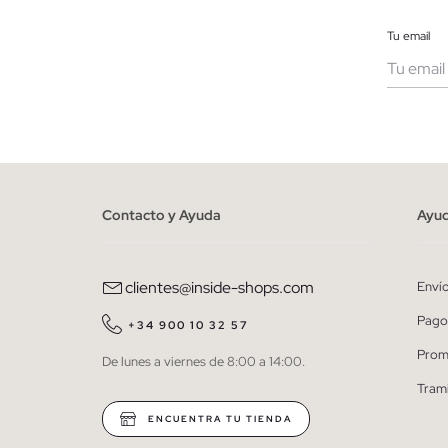
Tu email
Muje
He le
person
Contacto y Ayuda
Ayu
clientes@inside-shops.com
Enví
Pago
+34 900 10 32 57
Prom
De lunes a viernes de 8:00 a 14:00.
Tram
ENCUENTRA TU TIENDA