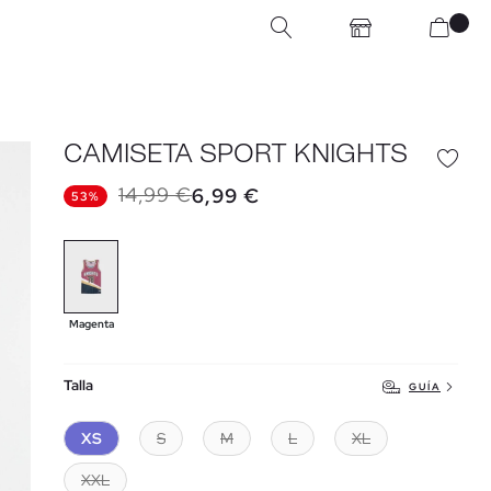
CAMISETA SPORT KNIGHTS
14,99 €
6,99 €
53%
Magenta
Talla
GUÍA
XS
S
M
L
XL
XXL