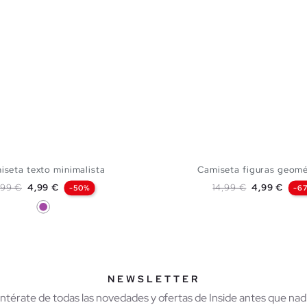
iseta texto minimalista
Camiseta figuras geomé
recio base
Precio
Precio base
Precio
,99 €
4,99 €
14,99 €
4,99 €
-50%
-6
Morado
AÑADIR A MI CESTA
AÑADIR A MI CES
S
M
L
XL
XS
S
M
L
NEWSLETTER
Entérate de todas las novedades y ofertas de Inside antes que nadi