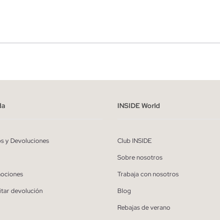
r
Hombre
ído y entiendo la
política de privacidad
y acepto recibir comunicaciones co
alizadas de Inside.
da
INSIDE World
QUIERO SUSCRIBIRME
os y Devoluciones
Club INSIDE
* Puedes cancelar la suscripción en cualquier momento.
Sobre nosotros
ociones
Trabaja con nosotros
itar devolución
Blog
Rebajas de verano