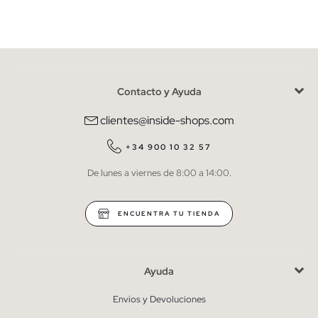
Mujer
Hombre
Contacto y Ayuda
He leído y entiendo la
política de privacidad
y acepto recibir
comunicaciones comerciales personalizadas de Inside.
clientes@inside-shops.com
QUIERO SUSCRIBIRME
+34 900 10 32 57
De lunes a viernes de 8:00 a 14:00.
* Puedes cancelar la suscripción en cualquier momento.
ENCUENTRA TU TIENDA
Ayuda
Envíos y Devoluciones